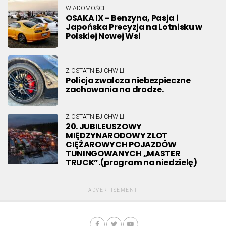
WIADOMOŚCI
OSAKA IX – Benzyna, Pasja i
Japońska Precyzja na Lotnisku w
Polskiej Nowej Wsi
Z OSTATNIEJ CHWILI
Policja zwalcza niebezpieczne
zachowania na drodze.
Z OSTATNIEJ CHWILI
20. JUBILEUSZOWY
MIĘDZYNARODOWY ZLOT
CIĘŻAROWYCH POJAZDÓW
TUNINGOWANYCH „MASTER
TRUCK”.(program na niedzielę)
ADVERTISEMENT