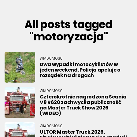
All posts tagged
"motoryzacja"
WIADOMOŚCI
Dwa wypadki motocyklistów w
jeden weekend. Policja apeluje o
rozsądek na drogach
WIADOMOŚCI
Czterokrotnie nagrodzona Scania
V8 R620 zachwyciła publiczność
na Master Truck Show 2026
(WIDEO)
WIADOMOŚCI
ULTOR Master Truck 2026.