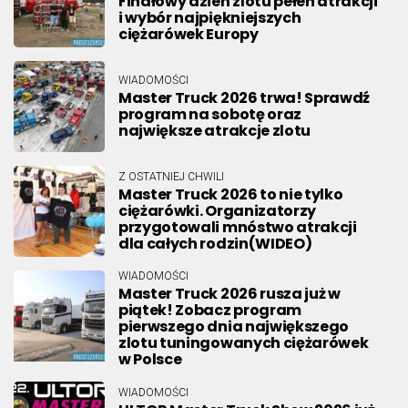
Finałowy dzień zlotu pełen atrakcji
i wybór najpiękniejszych
ciężarówek Europy
WIADOMOŚCI
Master Truck 2026 trwa! Sprawdź
program na sobotę oraz
największe atrakcje zlotu
Z OSTATNIEJ CHWILI
Master Truck 2026 to nie tylko
ciężarówki. Organizatorzy
przygotowali mnóstwo atrakcji
dla całych rodzin(WIDEO)
WIADOMOŚCI
Master Truck 2026 rusza już w
piątek! Zobacz program
pierwszego dnia największego
zlotu tuningowanych ciężarówek
w Polsce
WIADOMOŚCI