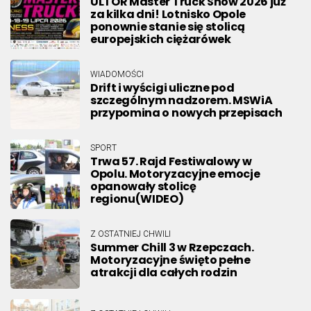
ULTOR Master Truck Show 2026 już
za kilka dni! Lotnisko Opole
ponownie stanie się stolicą
europejskich ciężarówek
WIADOMOŚCI
Drift i wyścigi uliczne pod
szczególnym nadzorem. MSWiA
przypomina o nowych przepisach
SPORT
Trwa 57. Rajd Festiwalowy w
Opolu. Motoryzacyjne emocje
opanowały stolicę
regionu(WIDEO)
Z OSTATNIEJ CHWILI
Summer Chill 3 w Rzepczach.
Motoryzacyjne święto pełne
atrakcji dla całych rodzin