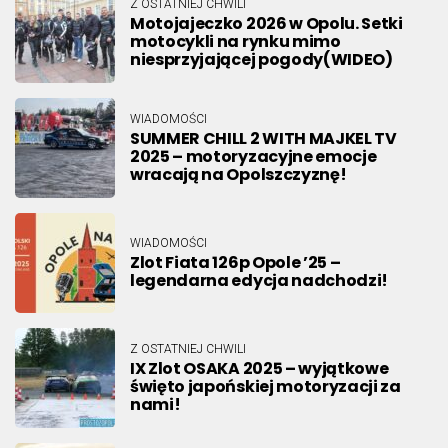
Z OSTATNIEJ CHWILI
Motojajeczko 2026 w Opolu. Setki
motocykli na rynku mimo
niesprzyjającej pogody(WIDEO)
WIADOMOŚCI
SUMMER CHILL 2 WITH MAJKEL TV
2025 – motoryzacyjne emocje
wracają na Opolszczyznę!
WIADOMOŚCI
Zlot Fiata 126p Opole ’25 –
legendarna edycja nadchodzi!
Z OSTATNIEJ CHWILI
IX Zlot OSAKA 2025 – wyjątkowe
święto japońskiej motoryzacji za
nami!