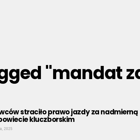
tagged "mandat z
wców straciło prawo jazdy za nadmierną
powiecie kluczborskim
a, 2025