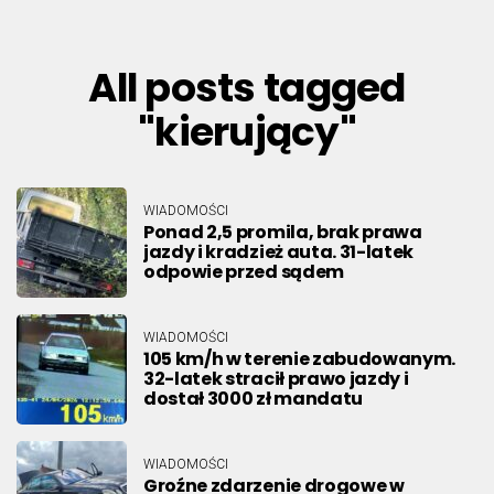
All posts tagged
"kierujący"
WIADOMOŚCI
Ponad 2,5 promila, brak prawa
jazdy i kradzież auta. 31-latek
odpowie przed sądem
WIADOMOŚCI
105 km/h w terenie zabudowanym.
32-latek stracił prawo jazdy i
dostał 3000 zł mandatu
WIADOMOŚCI
Groźne zdarzenie drogowe w