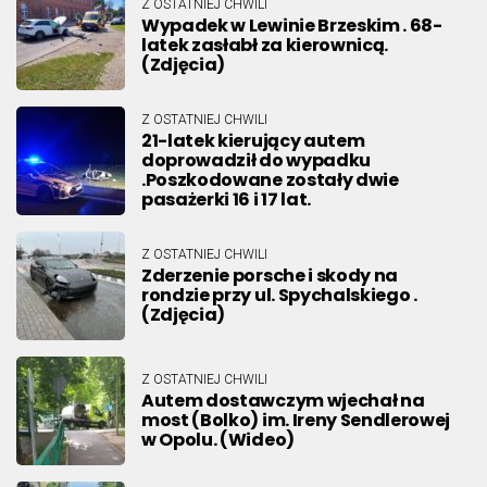
Z OSTATNIEJ CHWILI
Wypadek w Lewinie Brzeskim . 68-
latek zasłabł za kierownicą.
(Zdjęcia)
Z OSTATNIEJ CHWILI
21-latek kierujący autem
doprowadził do wypadku
.Poszkodowane zostały dwie
pasażerki 16 i 17 lat.
Z OSTATNIEJ CHWILI
Zderzenie porsche i skody na
rondzie przy ul. Spychalskiego .
(Zdjęcia)
Z OSTATNIEJ CHWILI
Autem dostawczym wjechał na
most (Bolko) im. Ireny Sendlerowej
w Opolu. (Wideo)