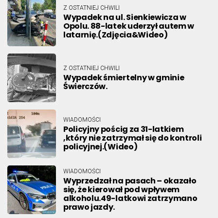
Z OSTATNIEJ CHWILI
Wypadek na ul. Sienkiewicza w
Opolu. 88-latek uderzył autem w
latarnię.(Zdjęcia&Wideo)
Z OSTATNIEJ CHWILI
Wypadek śmiertelny w gminie
Świerczów.
WIADOMOŚCI
Policyjny pościg za 31-latkiem
,który nie zatrzymał się do kontroli
policyjnej.(Wideo)
WIADOMOŚCI
Wyprzedzał na pasach – okazało
się, że kierował pod wpływem
alkoholu.49-latkowi zatrzymano
prawo jazdy.