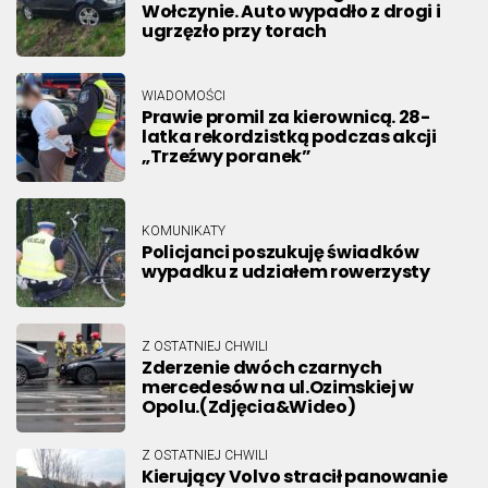
Wołczynie. Auto wypadło z drogi i
ugrzęzło przy torach
WIADOMOŚCI
Prawie promil za kierownicą. 28-
latka rekordzistką podczas akcji
„Trzeźwy poranek”
KOMUNIKATY
Policjanci poszukuję świadków
wypadku z udziałem rowerzysty
Z OSTATNIEJ CHWILI
Zderzenie dwóch czarnych
mercedesów na ul.Ozimskiej w
Opolu.(Zdjęcia&Wideo)
Z OSTATNIEJ CHWILI
Kierujący Volvo stracił panowanie