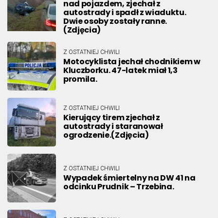
nad pojazdem, zjechał z
autostrady i spadł z wiaduktu.
Dwie osoby zostały ranne.
(Zdjęcia)
Z OSTATNIEJ CHWILI
Motocyklista jechał chodnikiem w
Kluczborku. 47-latek miał 1,3
promila.
Z OSTATNIEJ CHWILI
Kierujący tirem zjechał z
autostrady i staranował
ogrodzenie.(Zdjęcia)
Z OSTATNIEJ CHWILI
Wypadek śmiertelny na DW 41 na
odcinku Prudnik – Trzebina.