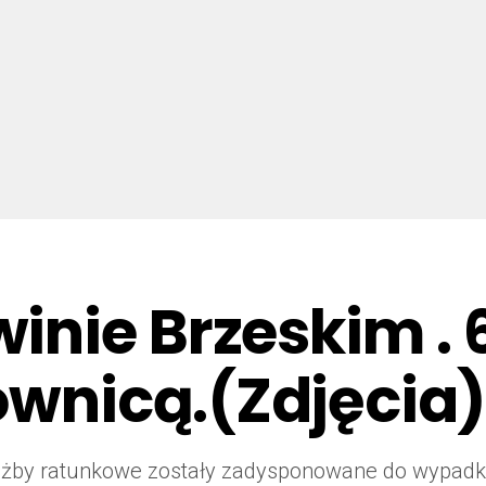
nie Brzeskim . 
rownicą.(Zdjęcia
 służby ratunkowe zostały zadysponowane do wypad