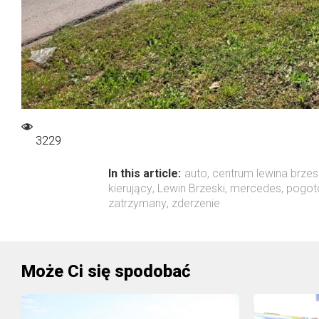
3229
In this article:
auto
,
centrum lewina brze
kierujący
,
Lewin Brzeski
,
mercedes
,
pogot
zatrzymany
,
zderzenie
Może Ci się spodobać