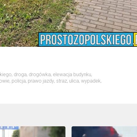
skiego
,
droga
,
drogówka
,
elewacja budynku
,
owie
,
policja
,
prawo jazdy
,
straz
,
ulica
,
wypadek
,