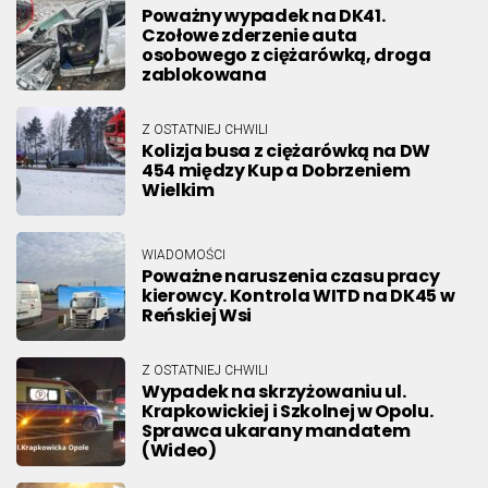
Poważny wypadek na DK41.
Czołowe zderzenie auta
osobowego z ciężarówką, droga
zablokowana
Z OSTATNIEJ CHWILI
Kolizja busa z ciężarówką na DW
454 między Kup a Dobrzeniem
Wielkim
WIADOMOŚCI
Poważne naruszenia czasu pracy
kierowcy. Kontrola WITD na DK45 w
Reńskiej Wsi
Z OSTATNIEJ CHWILI
Wypadek na skrzyżowaniu ul.
Krapkowickiej i Szkolnej w Opolu.
Sprawca ukarany mandatem
(Wideo)