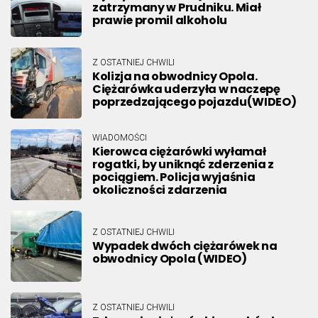
zatrzymany w Prudniku. Miał
prawie promil alkoholu
Z OSTATNIEJ CHWILI
Kolizja na obwodnicy Opola.
Ciężarówka uderzyła w naczepę
poprzedzającego pojazdu(WIDEO)
WIADOMOŚCI
Kierowca ciężarówki wyłamał
rogatki, by uniknąć zderzenia z
pociągiem. Policja wyjaśnia
okoliczności zdarzenia
Z OSTATNIEJ CHWILI
Wypadek dwóch ciężarówek na
obwodnicy Opola (WIDEO)
Z OSTATNIEJ CHWILI