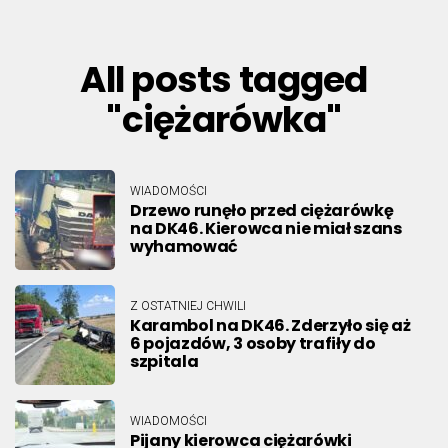
All posts tagged
"ciężarówka"
WIADOMOŚCI
Drzewo runęło przed ciężarówkę
na DK46. Kierowca nie miał szans
wyhamować
Z OSTATNIEJ CHWILI
Karambol na DK46. Zderzyło się aż
6 pojazdów, 3 osoby trafiły do
szpitala
WIADOMOŚCI
Pijany kierowca ciężarówki