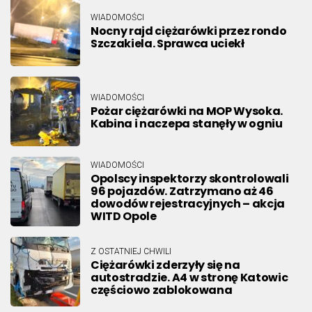
WIADOMOŚCI
Nocny rajd ciężarówki przez rondo
Szczakiela. Sprawca uciekł
WIADOMOŚCI
Pożar ciężarówki na MOP Wysoka.
Kabina i naczepa stanęły w ogniu
WIADOMOŚCI
Opolscy inspektorzy skontrolowali
96 pojazdów. Zatrzymano aż 46
dowodów rejestracyjnych – akcja
WITD Opole
Z OSTATNIEJ CHWILI
Ciężarówki zderzyły się na
autostradzie. A4 w stronę Katowic
częściowo zablokowana