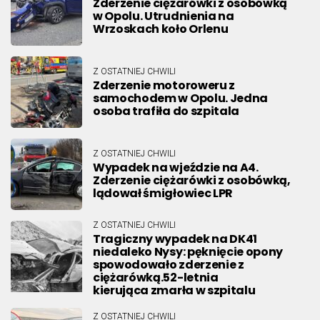
Zderzenie ciężarówki z osobówką
w Opolu. Utrudnienia na
Wrzoskach koło Orlenu
Z OSTATNIEJ CHWILI
Zderzenie motoroweru z
samochodem w Opolu. Jedna
osoba trafiła do szpitala
Z OSTATNIEJ CHWILI
Wypadek na wjeździe na A4.
Zderzenie ciężarówki z osobówką,
lądował śmigłowiec LPR
Z OSTATNIEJ CHWILI
Tragiczny wypadek na DK41
niedaleko Nysy: pęknięcie opony
spowodowało zderzenie z
ciężarówką.52-letnia
kierująca zmarła w szpitalu
Z OSTATNIEJ CHWILI