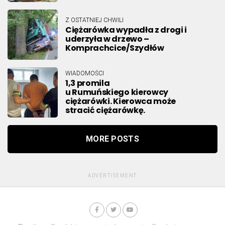
Z OSTATNIEJ CHWILI
Ciężarówka wypadła z drogi i
uderzyła w drzewo –
Komprachcice/Szydłów
WIADOMOŚCI
1,3 promila
u Rumuńskiego kierowcy
ciężarówki. Kierowca może
stracić ciężarówkę.
MORE POSTS
ADVERTISEMENT