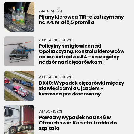
WIADOMOŚCI
Pijany kierowca TIR-a zatrzymany
na A4. Miał 2,5 promila
Z OSTATNIEJ CHWILI
Policyjny śmigłowiec nad
Opolszczyzną. Kontrola kierowców
na autostradzie A4 – szczególny
nadzór nad ciężarówkami
Z OSTATNIEJ CHWILI
DK40: Wypadek ciężarówki między
Sławiecicami a Ujazdem –
kierowca poszkodowany
WIADOMOŚCI
Poważny wypadek na DK46 w
Otmuchowie. Kobieta trafiła do
szpitala