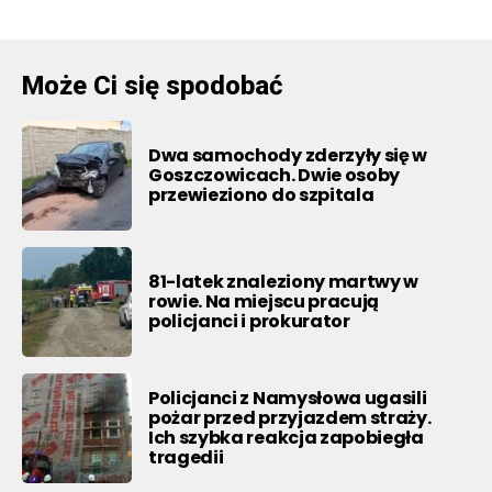
Może Ci się spodobać
Dwa samochody zderzyły się w
Goszczowicach. Dwie osoby
przewieziono do szpitala
81-latek znaleziony martwy w
rowie. Na miejscu pracują
policjanci i prokurator
Policjanci z Namysłowa ugasili
pożar przed przyjazdem straży.
Ich szybka reakcja zapobiegła
tragedii