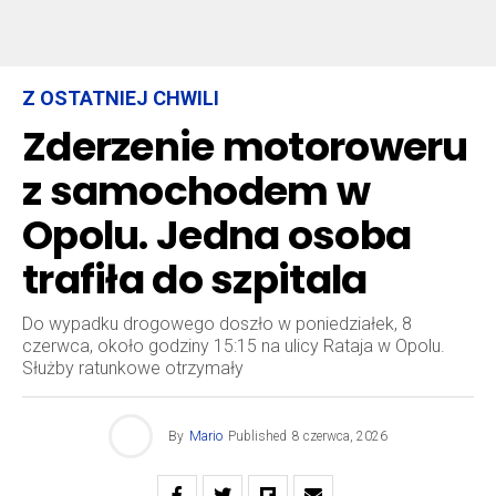
Z OSTATNIEJ CHWILI
Zderzenie motoroweru
z samochodem w
Opolu. Jedna osoba
trafiła do szpitala
Do wypadku drogowego doszło w poniedziałek, 8
czerwca, około godziny 15:15 na ulicy Rataja w Opolu.
Służby ratunkowe otrzymały
By
Mario
Published
8 czerwca, 2026