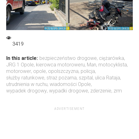
3419
In this article:
bezpieczeństwo drogowe
,
ciężarówka
,
JRG 1 Opole
,
kierowca motoroweru
,
Man
,
motocyklista
,
motorower
,
opole
,
opolszczyzna
,
policja
,
służby ratunkowe
,
straż pożarna
,
szpital
,
ulica Rataja
,
utrudnienia w ruchu
,
wiadomości Opole
,
wypadek drogowy
,
wypadki drogowe
,
zderzenie
,
zrm
ADVERTISEMENT