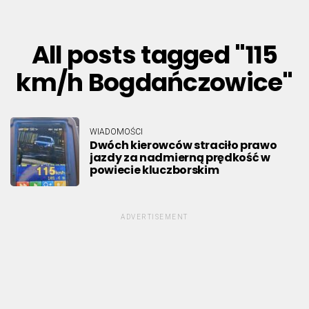
All posts tagged "115
km/h Bogdańczowice"
WIADOMOŚCI
Dwóch kierowców straciło prawo
jazdy za nadmierną prędkość w
powiecie kluczborskim
ADVERTISEMENT