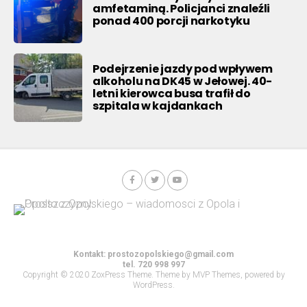
amfetaminą. Policjanci znaleźli
ponad 400 porcji narkotyku
Podejrzenie jazdy pod wpływem
alkoholu na DK45 w Jełowej. 40-
letni kierowca busa trafił do
szpitala w kajdankach
Kontakt:
prostozopolskiego@gmail.com
tel. 720 998 997
Copyright © 2020 ZoxPress Theme. Theme by MVP Themes, powered by
WordPress.