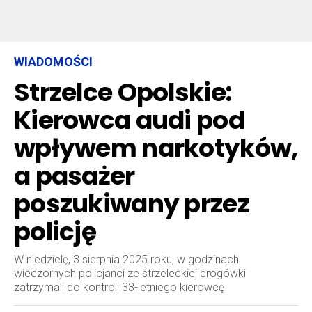
WIADOMOŚCI
Strzelce Opolskie:
Kierowca audi pod
wpływem narkotyków,
a pasażer
poszukiwany przez
policję
W niedzielę, 3 sierpnia 2025 roku, w godzinach
wieczornych policjanci ze strzeleckiej drogówki
zatrzymali do kontroli 33-letniego kierowcę