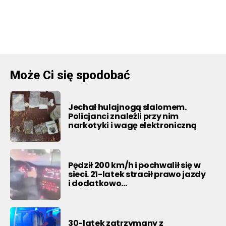
Może Ci się spodobać
Jechał hulajnogą slalomem.
Policjanci znaleźli przy nim
narkotyki i wagę elektroniczną
Pędził 200 km/h i pochwalił się w
sieci. 21-latek stracił prawo jazdy
i dodatkowo…
30-latek zatrzymany z