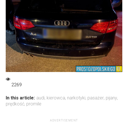
2269
In this article:
audi
,
kierowca
,
narkotyki
,
pasażer
,
pijany
,
prędkość
,
promile
ADVERTISEMENT