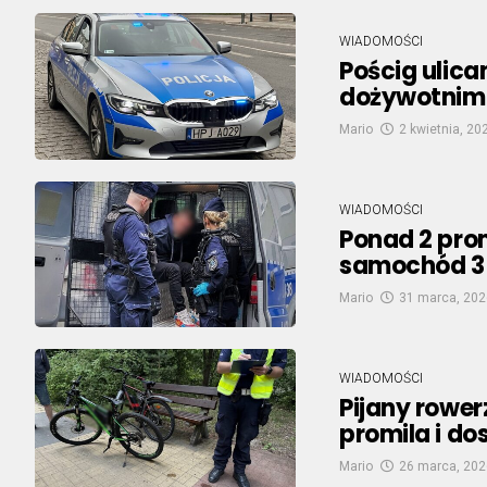
WIADOMOŚCI
Pościg ulica
dożywotnim 
Mario
2 kwietnia, 20
WIADOMOŚCI
Ponad 2 promi
samochód 3
Mario
31 marca, 202
WIADOMOŚCI
Pijany rower
promila i do
Mario
26 marca, 202