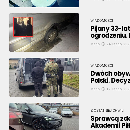
WIADOMOŚCI
Pijany 33-lat
ogrodzeniu. 
Mario
24 lutego, 202
WIADOMOŚCI
Dwóch obywa
Polski. Decy
Mario
17 lutego, 202
Z OSTATNIEJ CHWILI
Sprawcą zda
Akademii Pił