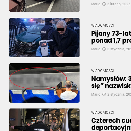
Mario
6 lutego, 2026
WIADOMOŚCI
Pijany 73-lat
ponad 1,7 pr
Mario
8 stycznia, 20
WIADOMOŚCI
Namysłów: 3
się” nazwisk
Mario
2 stycznia, 20
WIADOMOŚCI
Czterech cu
deportacyjny