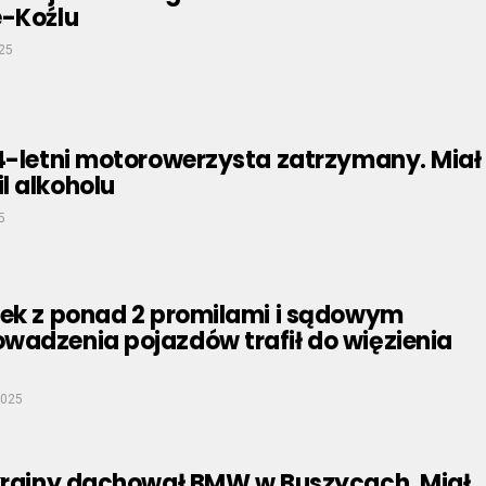
e-Koźlu
025
64-letni motorowerzysta zatrzymany. Miał
l alkoholu
5
tek z ponad 2 promilami i sądowym
wadzenia pojazdów trafił do więzienia
2025
Ukrainy dachował BMW w Buszycach. Miał