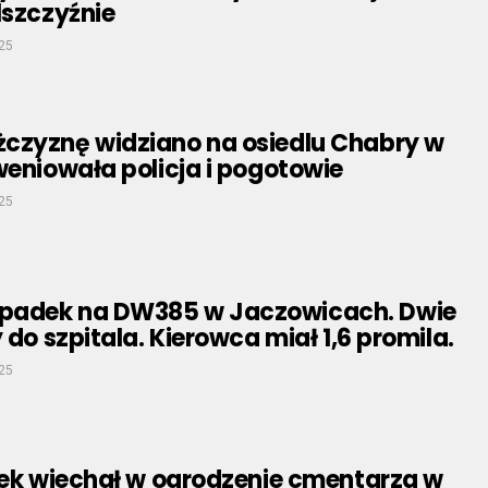
lszczyźnie
025
czyznę widziano na osiedlu Chabry w
weniowała policja i pogotowie
025
padek na DW385 w Jaczowicach. Dwie
 do szpitala. Kierowca miał 1,6 promila.
025
tek wjechał w ogrodzenie cmentarza w