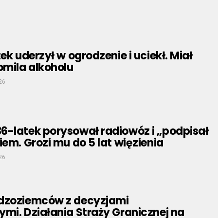
ek uderzył w ogrodzenie i uciekł. Miał
omila alkoholu
26
6-latek porysował radiowóz i „podpisał
iem. Grozi mu do 5 lat więzienia
26
dzoziemców z decyzjami
mi. Działania Straży Granicznej na