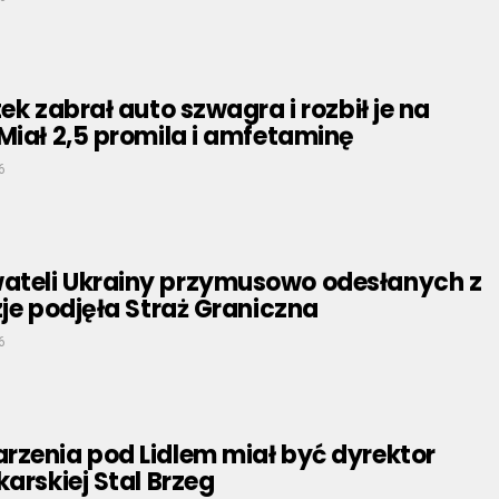
ek zabrał auto szwagra i rozbił je na
Miał 2,5 promila i amfetaminę
6
teli Ukrainy przymusowo odesłanych z
zje podjęła Straż Graniczna
6
rzenia pod Lidlem miał być dyrektor
karskiej Stal Brzeg