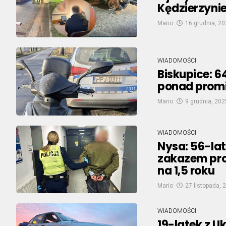
Kędzierzyni
Mario
16 grudnia, 2
WIADOMOŚCI
Biskupice: 
ponad promi
Mario
9 grudnia, 202
WIADOMOŚCI
Nysa: 56-la
zakazem pro
na 1,5 roku
Mario
27 listopada, 
WIADOMOŚCI
19-latek z 