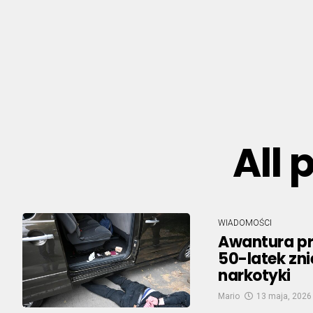
All 
WIADOMOŚCI
Awantura pr
50-latek zni
narkotyki
Mario
13 maja, 2026