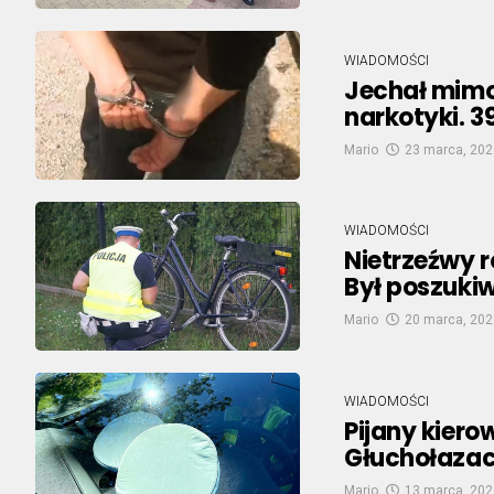
WIADOMOŚCI
Jechał mimo 
narkotyki. 3
Mario
23 marca, 202
WIADOMOŚCI
Nietrzeźwy 
Był poszuki
Mario
20 marca, 202
WIADOMOŚCI
Pijany kiero
Głuchołazach
Mario
13 marca, 202