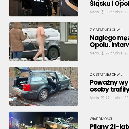
Śląsku i Opo
Mario
30 grudnia, 2
Z OSTATNIEJ CHWILI
Nagiego męż
Opolu. Inter
Mario
27 grudnia, 2
Z OSTATNIEJ CHWILI
Poważny wy
osoby trafiły
Mario
17 grudnia, 2
WIADOMOŚCI
Pijany 21-la