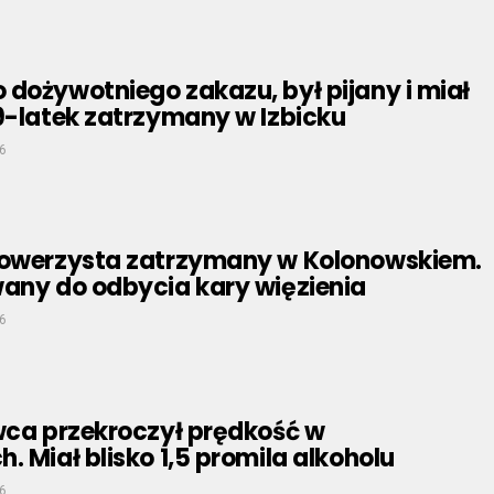
dożywotniego zakazu, był pijany i miał
9-latek zatrzymany w Izbicku
6
rowerzysta zatrzymany w Kolonowskiem.
wany do odbycia kary więzienia
6
wca przekroczył prędkość w
. Miał blisko 1,5 promila alkoholu
6