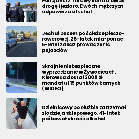
Policjanci z Turawy kontrolowali
drogę i jezioro. Dwóch mężczyzn
odpowie za alkohol
Jechał busem po ścieżce pieszo-
rowerowej. 26-latek miał ponad
5-letni zakaz prowadzenia
pojazdów
Skrajnie niebezpieczne
wyprzedzanie w Żywocicach.
Kierowca dostał 3000 zł
mandatu i 15 punktów karnych
(WIDEO)
Dzielnicowy po służbie zatrzymał
złodzieja sklepowego. 41-latek
próbował ukraść alkohol