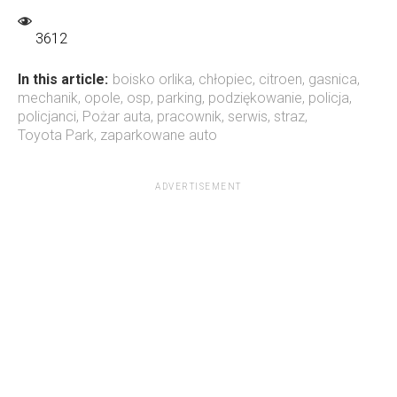
3612
In this article:
boisko orlika
,
chłopiec
,
citroen
,
gasnica
,
mechanik
,
opole
,
osp
,
parking
,
podziękowanie
,
policja
,
policjanci
,
Pożar auta
,
pracownik
,
serwis
,
straz
,
Toyota Park
,
zaparkowane auto
ADVERTISEMENT