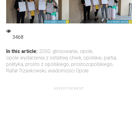
3468
In this article:
2050
,
głosowanie
,
opole
,
opole wydarzenia z ostatniej chwili
,
opolskie
,
partia
,
polityka
,
prosto z opolskiego
,
prostozopolskiego
,
Rafał Trzaskowski
,
wiadomości Opole
ADVERTISEMENT