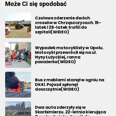
Może Ci się spodobać
Czołowe zderzenie dwóch
crossów w Chrząszczycach. 15-
latek i 26-latek trafili do
szpitali(WIDEO)
Wypadek motocyklisty w Opolu.
Motocykl przewrócił się na ul.
Nysy Łużyckiej, ranna
pasażerka(WIDEO)
Bus z meblami stanął w ogniu na
DK41. Pojazd spłonął
doszczętnie(WIDEO)
Dwa auta zderzyły się w
Skarbimierzu. 22-letnia kierująca