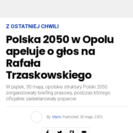
Z OSTATNIEJ CHWILI
Polska 2050 w Opolu
apeluje o głos na
Rafała
Trzaskowskiego
W piątek, 30 maja, opolskie struktury Polski 2050
zorganizowały briefing prasowy, podczas którego
oficjalnie zadeklarowały poparcie
By
Mario
Published
30 maja, 2025