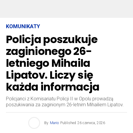
KOMUNIKATY
Policja poszukuje
zaginionego 26-
letniego Mihaila
Lipatov. Liczy się
każda informacja
Policjanci z Komisariatu Policji II w Opolu prowadzą
poszukiwania za zaginionym 26-letnim Mihailiem Lipatov.
By
Mario
Published
26 czerwca, 2026