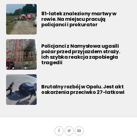
81-latek znaleziony martwy w
rowie. Na miejscu pracują
policjanci i prokurator
Policjanci z Namysłowa ugasili
pożar przed przyjazdem straży.
Ich szybka reakcja zapobiegła
tragedii
Brutalny rozbój w Opolu. Jest akt
oskarżenia przeciwko 27-latkowi