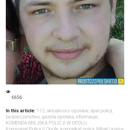
6656
In this article:
112
,
aktualności opolskie
,
apel policji
,
bezpieczeństwo
,
gazeta opolska
,
informacje
,
KOMENDA MIEJSKA POLICJI W OPOLU
,
Komisariat Policji II Opole
,
komunikat policji
,
Mihail Lipatov