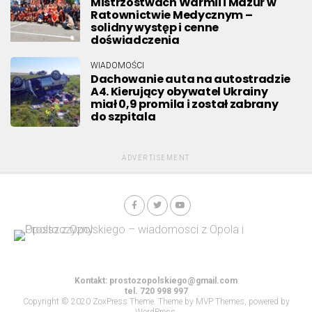
Mistrzostwach Warmii i Mazur w
Ratownictwie Medycznym –
solidny występ i cenne
doświadczenia
WIADOMOŚCI
Dachowanie auta na autostradzie
A4. Kierujący obywatel Ukrainy
miał 0,9 promila i został zabrany
do szpitala
ADVERTISEMENT
Kontakt:
prostozopolskiego@gmail.com
tel. 720 998 997
Copyright © 2020 ZoxPress Theme. Theme by MVP Themes, powered by