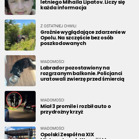
letniego Mihaila Lipatov. Liczy się
każda informacja
Z OSTATNIEJ CHWILI
Groźnie wyglądające zdarzenie w
Opolu. Na szczęście bez osób
poszkodowanych
WIADOMOŚCI
Labrador pozostawiony na
rozgrzanym balkonie. Policjanci
uratowali zwierzę przed śmiercią
WIADOMOŚCI
Miał 3 promile i rozbił auto o
przydrożny krzyż
WIADOMOŚCI
Opolski Zespół na XIX