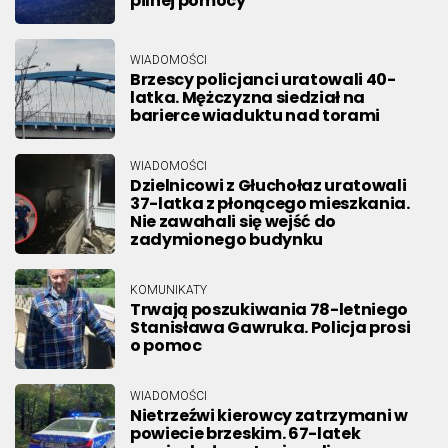
pilnej pomocy
WIADOMOŚCI
Brzescy policjanci uratowali 40-
latka. Mężczyzna siedział na
barierce wiaduktu nad torami
WIADOMOŚCI
Dzielnicowi z Głuchołaz uratowali
37-latka z płonącego mieszkania.
Nie zawahali się wejść do
zadymionego budynku
KOMUNIKATY
Trwają poszukiwania 78-letniego
Stanisława Gawruka. Policja prosi
o pomoc
WIADOMOŚCI
Nietrzeźwi kierowcy zatrzymani w
powiecie brzeskim. 67-latek