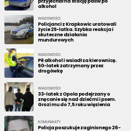
przyjechał na stację paliw po
alkohol
WIADOMOŚCI
Policjanci z Krapkowic uratowali
życie 25-latka. Szybka reakcja i
skuteczne działania
mundurowych
WIADOMOŚCI
Pił alkohol i wsiadł za kierownicę.
50-latek zatrzymany przez
drogówkę
WIADOMOŚCI
33-latek z Opola podejrzany o
znęcanie się nad dziećmi i psem.
Grozi mu do 7,5 roku więzienia
KOMUNIKATY
Policja poszukuje zaginionego 26-