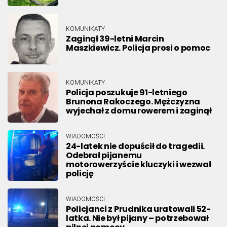
KOMUNIKATY
Zaginął 39-letni Marcin
Maszkiewicz. Policja prosi o pomoc
KOMUNIKATY
Policja poszukuje 91-letniego
Brunona Rakoczego. Mężczyzna
wyjechał z domu rowerem i zaginął
WIADOMOŚCI
24-latek nie dopuścił do tragedii.
Odebrał pijanemu
motorowerzyście kluczyki i wezwał
policję
WIADOMOŚCI
Policjanci z Prudnika uratowali 52-
latka. Nie był pijany – potrzebował