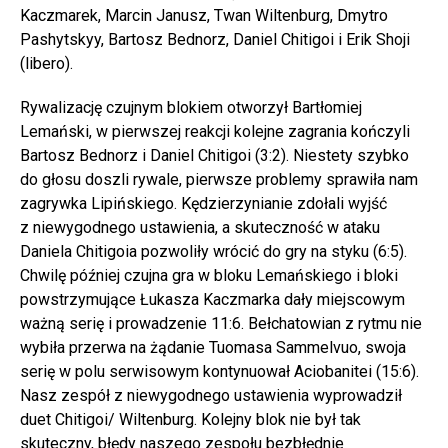
Kaczmarek, Marcin Janusz, Twan Wiltenburg, Dmytro
Pashytskyy, Bartosz Bednorz, Daniel Chitigoi i Erik Shoji
(libero).
Rywalizację czujnym blokiem otworzył Bartłomiej
Lemański, w pierwszej reakcji kolejne zagrania kończyli
Bartosz Bednorz i Daniel Chitigoi (3:2). Niestety szybko
do głosu doszli rywale, pierwsze problemy sprawiła nam
zagrywka Lipińskiego. Kędzierzynianie zdołali wyjść
z niewygodnego ustawienia, a skuteczność w ataku
Daniela Chitigoia pozwoliły wrócić do gry na styku (6:5).
Chwilę później czujna gra w bloku Lemańskiego i bloki
powstrzymujące Łukasza Kaczmarka dały miejscowym
ważną serię i prowadzenie 11:6. Bełchatowian z rytmu nie
wybiła przerwa na żądanie Tuomasa Sammelvuo, swoja
serię w polu serwisowym kontynuował Aciobanitei (15:6).
Nasz zespół z niewygodnego ustawienia wyprowadził
duet Chitigoi/ Wiltenburg. Kolejny blok nie był tak
skuteczny, błędy naszego zespołu bezbłędnie