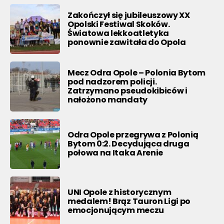
Zakończył się jubileuszowy XX
Opolski Festiwal Skoków.
Światowa lekkoatletyka
ponownie zawitała do Opola
Mecz Odra Opole – Polonia Bytom
pod nadzorem policji.
Zatrzymano pseudokibiców i
nałożono mandaty
Odra Opole przegrywa z Polonią
Bytom 0:2. Decydująca druga
połowa na Itaka Arenie
UNI Opole z historycznym
medalem! Brąz Tauron Ligi po
emocjonującym meczu