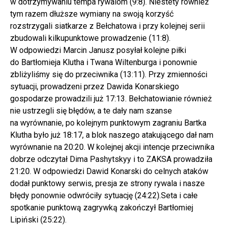
w dotrzymywaniu tempa rywalom (9:8). Niestety również
tym razem dłuższe wymiany na swoją korzyść
rozstrzygali siatkarze z Bełchatowa i przy kolejnej serii
zbudowali kilkupunktowe prowadzenie (11:8).
W odpowiedzi Marcin Janusz posyłał kolejne piłki
do Bartłomieja Klutha i Twana Wiltenburga i ponownie
zbliżyliśmy się do przeciwnika (13:11). Przy zmienności
sytuacji, prowadzeni przez Dawida Konarskiego
gospodarze prowadzili już 17:13. Bełchatowianie również
nie ustrzegli się błędów, a te dały nam szanse
na wyrównanie, po kolejnym punktowym zagraniu Bartka
Klutha było już 18:17, a blok naszego atakującego dał nam
wyrównanie na 20:20. W kolejnej akcji intencje przeciwnika
dobrze odczytał Dima Pashytskyy i to ZAKSA prowadziła
21:20. W odpowiedzi Dawid Konarski do celnych ataków
dodał punktowy serwis, presja ze strony rywala i nasze
błędy ponownie odwróciły sytuację (24:22).Seta i całe
spotkanie punktową zagrywką zakończył Bartłomiej
Lipiński (25:22).