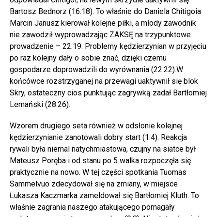
Bartosz Bednorz (16:18). To właśnie do Daniela Chitigoia
Marcin Janusz kierował kolejne piłki, a młody zawodnik
nie zawodził wyprowadzając ZAKSĘ na trzypunktowe
prowadzenie – 22:19. Problemy kędzierzynian w przyjęciu
po raz kolejny dały o sobie znać, dzięki czemu
gospodarze doprowadzili do wyrównania (22:22).W
końcówce rozstrzyganej na przewagi uaktywnił się blok
Skry, ostateczny cios punktując zagrywką zadał Bartłomiej
Lemański (28:26).
Wzorem drugiego seta również w odsłonie kolejnej
kędzierzynianie zanotowali dobry start (1:4). Reakcja
rywali była niemal natychmiastowa, czujny na siatce był
Mateusz Poręba i od stanu po 5 walka rozpoczęła się
praktycznie na nowo. W tej części spotkania Tuomas
Sammelvuo zdecydował się na zmiany, w miejsce
Łukasza Kaczmarka zameldował się Bartłomiej Kluth. To
właśnie zagrania naszego atakującego pomagały