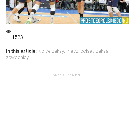
1523
In this article:
kibice zaksy
,
mecz
,
polsat
,
zaksa
,
zawodnicy
ADVERTISEMENT