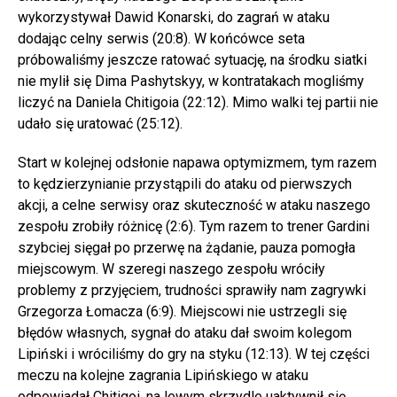
wykorzystywał Dawid Konarski, do zagrań w ataku
dodając celny serwis (20:8). W końcówce seta
próbowaliśmy jeszcze ratować sytuację, na środku siatki
nie mylił się Dima Pashytskyy, w kontratakach mogliśmy
liczyć na Daniela Chitigoia (22:12). Mimo walki tej partii nie
udało się uratować (25:12).
Start w kolejnej odsłonie napawa optymizmem, tym razem
to kędzierzynianie przystąpili do ataku od pierwszych
akcji, a celne serwisy oraz skuteczność w ataku naszego
zespołu zrobiły różnicę (2:6). Tym razem to trener Gardini
szybciej sięgał po przerwę na żądanie, pauza pomogła
miejscowym. W szeregi naszego zespołu wróciły
problemy z przyjęciem, trudności sprawiły nam zagrywki
Grzegorza Łomacza (6:9). Miejscowi nie ustrzegli się
błędów własnych, sygnał do ataku dał swoim kolegom
Lipiński i wróciliśmy do gry na styku (12:13). W tej części
meczu na kolejne zagrania Lipińskiego w ataku
odpowiadał Chitigoi, na lewym skrzydle uaktywnił się