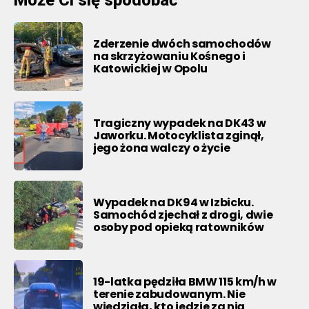
Zderzenie dwóch samochodów
na skrzyżowaniu Kośnego i
Katowickiej w Opolu
Tragiczny wypadek na DK43 w
Jaworku. Motocyklista zginął,
jego żona walczy o życie
Wypadek na DK94 w Izbicku.
Samochód zjechał z drogi, dwie
osoby pod opieką ratowników
19-latka pędziła BMW 115 km/h w
terenie zabudowanym. Nie
wiedziała, kto jedzie za nią