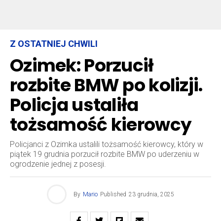
Z OSTATNIEJ CHWILI
Ozimek: Porzucił
rozbite BMW po kolizji.
Policja ustaliła
tożsamość kierowcy
Policjanci z Ozimka ustalili tożsamość kierowcy, który w
piątek 19 grudnia porzucił rozbite BMW po uderzeniu w
ogrodzenie jednej z posesji.
By
Mario
Published
23 grudnia, 2025