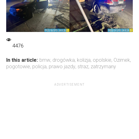
4476
In this article:
bmw
,
drogówka
,
kolizja
,
opolskie
,
Ozimek
,
pogotowie
,
policja
,
prawo jazdy
,
straz
,
zatrzymany
ADVERTISEMENT