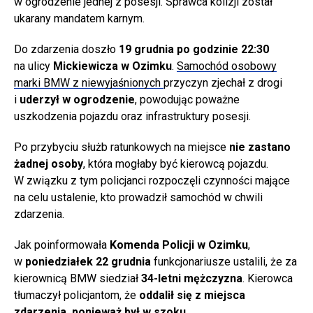
w ogrodzenie jednej z posesji. Sprawca kolizji został
ukarany mandatem karnym.
Do zdarzenia doszło
19 grudnia po godzinie 22:30
na ulicy
Mickiewicza w Ozimku
.
Samochód osobowy
marki BMW z niewyjaśnionych
przyczyn zjechał z drogi
i
uderzył w ogrodzenie
, powodując poważne
uszkodzenia pojazdu oraz infrastruktury posesji.
Po przybyciu służb ratunkowych na miejsce
nie zastano
żadnej osoby
, która mogłaby być kierowcą pojazdu.
W związku z tym policjanci rozpoczęli czynności mające
na celu ustalenie, kto prowadził samochód w chwili
zdarzenia.
Jak poinformowała
Komenda Policji w Ozimku
,
w
poniedziałek 22 grudnia
funkcjonariusze ustalili, że za
kierownicą BMW siedział
34-letni mężczyzna
. Kierowca
tłumaczył policjantom, że
oddalił się z miejsca
zdarzenia, ponieważ był w szoku
.