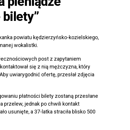
ła pieniądze
bilety”
zkanka powiatu kędzierzyńsko-kozielskiego,
znanej wokalistki.
ołecznościowych post z zapytaniem
ontaktował się z nią mężczyzna, który
by uwiarygodnić ofertę, przesłał zdjęcia
owaniu płatności bilety zostaną przesłane
a przelew, jednak po chwili kontakt
ło usunięte, a 37-latka straciła blisko 500