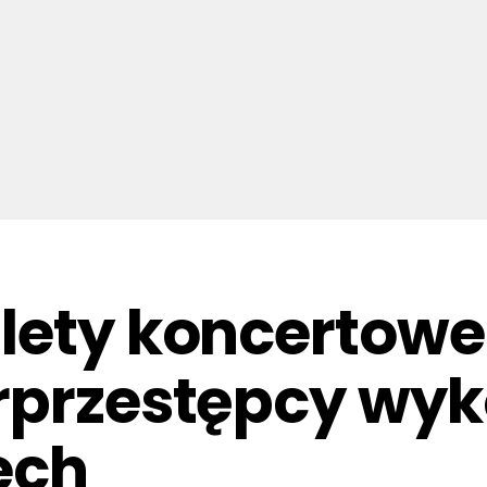
lety koncertowe.
rprzestępcy wyk
ech