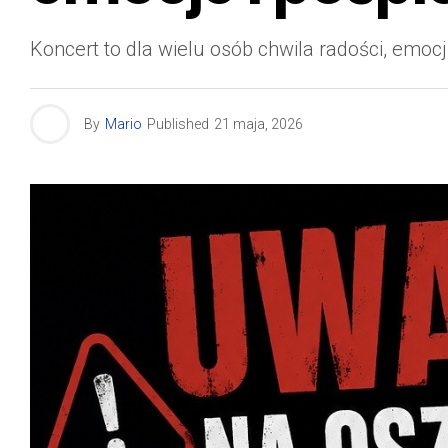
Koncert to dla wielu osób chwila radości, emocji
By
Mario
Published
21 maja, 2026