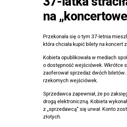
37-latka straci
na „koncertowe 
Przekonała się o tym 37-letnia mies
która chciała kupić bilety na koncert 
Kobieta opublikowała w mediach sp
o dostępność wejściówek. Wkrótce sk
zaoferował sprzedaż dwóch biletów. A
rzekomych wejściówek.
Sprzedawca zapewniał, że po zaksięg
drogą elektroniczną. Kobieta wykonał
z „sprzedawcą” się urwał. Konto zosta
złotych.