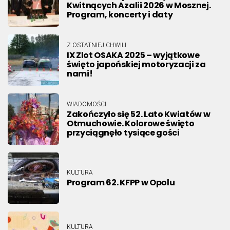
Kwitnących Azalii 2026 w Mosznej.
Program, koncerty i daty
Z OSTATNIEJ CHWILI
IX Zlot OSAKA 2025 – wyjątkowe
święto japońskiej motoryzacji za
nami!
WIADOMOŚCI
Zakończyło się 52. Lato Kwiatów w
Otmuchowie. Kolorowe święto
przyciągnęło tysiące gości
KULTURA
Program 62. KFPP w Opolu
KULTURA