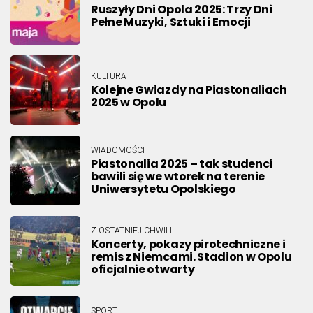
Ruszyły Dni Opola 2025: Trzy Dni
Pełne Muzyki, Sztuki i Emocji
KULTURA
Kolejne Gwiazdy na Piastonaliach
2025 w Opolu
WIADOMOŚCI
Piastonalia 2025 – tak studenci
bawili się we wtorek na terenie
Uniwersytetu Opolskiego
Z OSTATNIEJ CHWILI
Koncerty, pokazy pirotechniczne i
remis z Niemcami. Stadion w Opolu
oficjalnie otwarty
SPORT