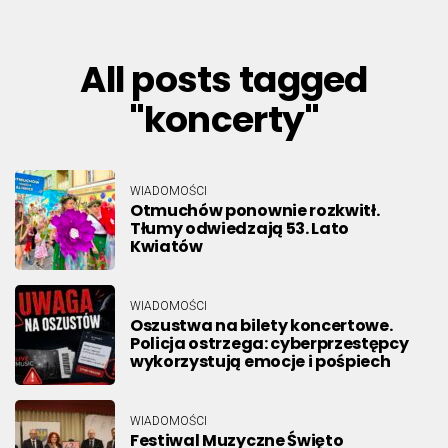
All posts tagged
"koncerty"
WIADOMOŚCI
Otmuchów ponownie rozkwitł.
Tłumy odwiedzają 53. Lato
Kwiatów
WIADOMOŚCI
Oszustwa na bilety koncertowe.
Policja ostrzega: cyberprzestępcy
wykorzystują emocje i pośpiech
WIADOMOŚCI
Festiwal Muzyczne Święto