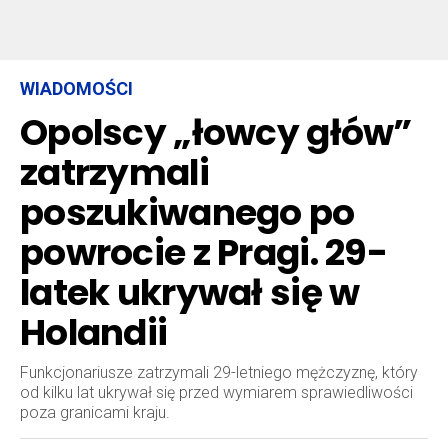
WIADOMOŚCI
Opolscy „łowcy głów”
zatrzymali
poszukiwanego po
powrocie z Pragi. 29-
latek ukrywał się w
Holandii
Funkcjonariusze zatrzymali 29-letniego mężczyznę, który
od kilku lat ukrywał się przed wymiarem sprawiedliwości
poza granicami kraju.