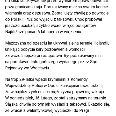
od kilku lat ukrywał się przed wymiarem sprawiedliwości
poza granicami kraju. Poszukiwany miał na swoim koncie
włamania oraz oszustwa. Został ujęty chwilę po powrocie
do Polski – tuż po wyjściu z taksówki. Choć próbował
jeszcze uciekać, szybko wpadł w ręce policjantów.
Najbliższe ponad 6 lat spędzi w więzieniu.
Mężczyzna od sześciu lat ukrywał się na terenie Holandii,
unikając odbycia kary pozbawienia wolności
za wcześniejsze przestępstwa. Był poszukiwany m.in.
na podstawie listu gończego wydanego przez Sąd
Rejonowy we Wrocławiu.
Na trop 29-latka wpadli kryminalni z Komendy
Wojewódzkiej Policji w Opolu. Funkcjonariusze ustalili,
że w najbliższych dniach mężczyzna pojawi się w kraju.
W poniedziałek, 16 lutego, został zatrzymany na terenie
Śląska, chwilę po tym jak wysiadł z taksówki. Okazało się,
że wracał z walentynkowej wycieczki do Pragi.