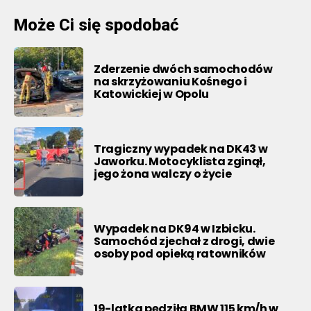
Może Ci się spodobać
Zderzenie dwóch samochodów
na skrzyżowaniu Kośnego i
Katowickiej w Opolu
Tragiczny wypadek na DK43 w
Jaworku. Motocyklista zginął,
jego żona walczy o życie
Wypadek na DK94 w Izbicku.
Samochód zjechał z drogi, dwie
osoby pod opieką ratowników
19-latka pędziła BMW 115 km/h w