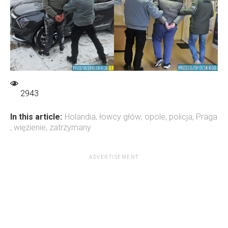
2943
In this article:
Holandia
,
łowcy głów
,
opole
,
policja
,
Praga
,
więzienie
,
zatrzymany
ADVERTISEMENT