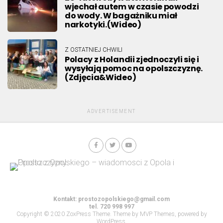
wjechał autem w czasie powodzi
do wody. W bagażniku miał
narkotyki.(Wideo)
Z OSTATNIEJ CHWILI
Polacy z Holandii zjednoczyli się i
wysyłają pomoc na opolszczyznę.
(Zdjęcia&Wideo)
ADVERTISEMENT
Kontakt:
prostozopolskiego@gmail.com
tel. 720 998 997
Copyright © 2020 ZoxPress Theme. Theme by MVP Themes, powered by
WordPress.