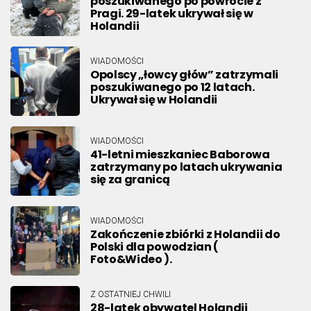
poszukiwanego po powrocie z
Pragi. 29-latek ukrywał się w
Holandii
WIADOMOŚCI
Opolscy „łowcy głów” zatrzymali
poszukiwanego po 12 latach.
Ukrywał się w Holandii
WIADOMOŚCI
41-letni mieszkaniec Baborowa
zatrzymany po latach ukrywania
się za granicą
WIADOMOŚCI
Zakończenie zbiórki z Holandii do
Polski dla powodzian (
Foto&Wideo ).
Z OSTATNIEJ CHWILI
28-latek obywatel Holandii