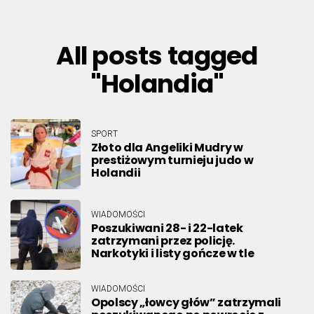
All posts tagged
"Holandia"
SPORT
Złoto dla Angeliki Mudry w
prestiżowym turnieju judo w
Holandii
WIADOMOŚCI
Poszukiwani 28- i 22-latek
zatrzymani przez policję.
Narkotyki i listy gończe w tle
WIADOMOŚCI
Opolscy „łowcy głów” zatrzymali