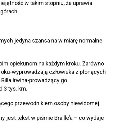
ejętność w takim stopniu, że uprawia
 górach.
domych jedyna szansa na w miarę normalne
oim opiekunom na każdym kroku. Zarówno
01 roku-wyprowadzają człowieka z płonących
 Billa Irwina-prowadzący go
 3 tys. km.
dącego przewodnikiem osoby niewidomej.
jest tekst w piśmie Braille’a – co wydaje