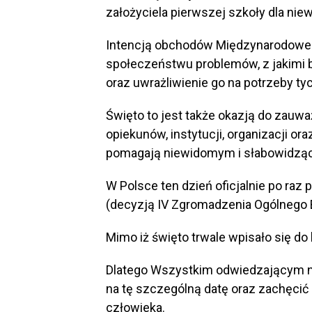
założyciela pierwszej szkoły dla ni
Intencją obchodów Międzynarodoweg
społeczeństwu problemów, z jakimi 
oraz uwrażliwienie go na potrzeby ty
Święto to jest także okazją do zauważ
opiekunów, instytucji, organizacji or
pomagają niewidomym i słabowidzą
W Polsce ten dzień oficjalnie po raz
(decyzją IV Zgromadzenia Ogólnego E
Mimo iż święto trwale wpisało się do 
Dlatego Wszystkim odwiedzającym n
na tę szczególną datę oraz zachęcić
człowieka.