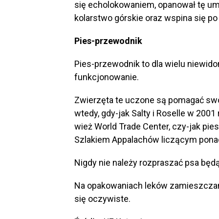
się echolokowaniem, opanował tę umi
kolarstwo górskie oraz wspina się po
Pies-przewodnik
Pies-przewodnik to dla wielu niewi
funkcjonowanie.
Zwierzęta te uczone są pomagać sw
wtedy, gdy-jak Salty i Roselle w 20
wież World Trade Center, czy-jak pies
Szlakiem Appalachów liczącym ponad
Nigdy nie należy rozpraszać psa bę
Na opakowaniach leków zamieszczany 
się oczywiste.