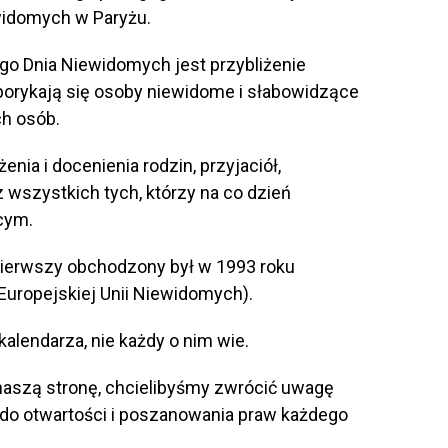
ewidomych w Paryżu.
o Dnia Niewidomych jest przybliżenie
borykają się osoby niewidome i słabowidzące
ch osób.
enia i docenienia rodzin, przyjaciół,
az wszystkich tych, którzy na co dzień
cym.
 pierwszy obchodzony był w 1993 roku
uropejskiej Unii Niewidomych).
kalendarza, nie każdy o nim wie.
aszą stronę, chcielibyśmy zwrócić uwagę
 do otwartości i poszanowania praw każdego