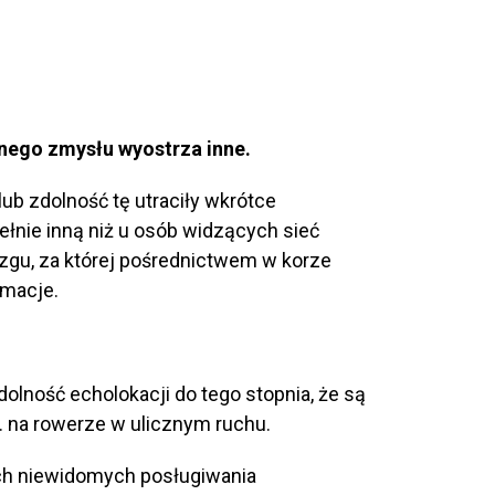
dnego zmysłu wyostrza inne.
lub zdolność tę utraciły wkrótce
łnie inną niż u osób widzących sieć
u, za której pośrednictwem w korze
rmacje.
zdolność echolokacji do tego stopnia, że są
 na rowerze w ulicznym ruchu.
ych niewidomych posługiwania