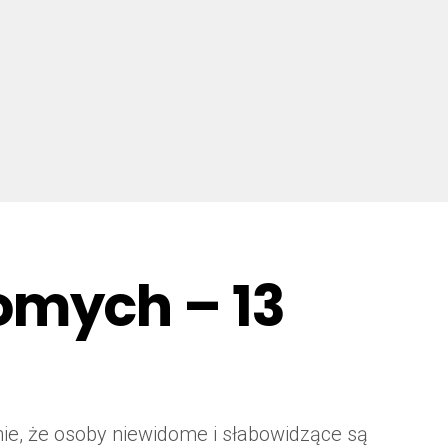
omych – 13
ie, że osoby niewidome i słabowidzące są