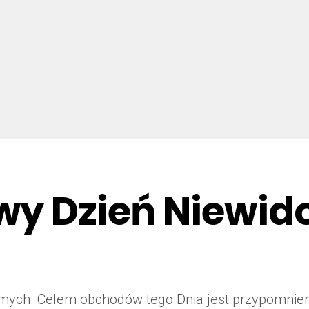
y Dzień Niewid
mych. Celem obchodów tego Dnia jest przypomnien