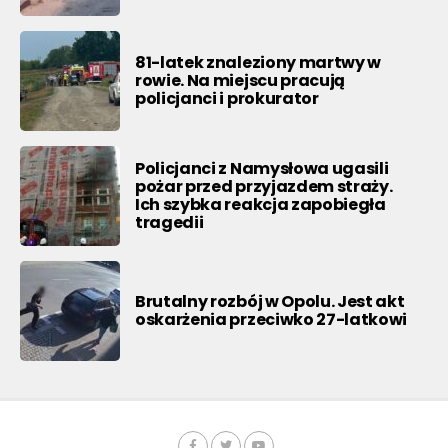
81-latek znaleziony martwy w
rowie. Na miejscu pracują
policjanci i prokurator
Policjanci z Namysłowa ugasili
pożar przed przyjazdem straży.
Ich szybka reakcja zapobiegła
tragedii
Brutalny rozbój w Opolu. Jest akt
oskarżenia przeciwko 27-latkowi