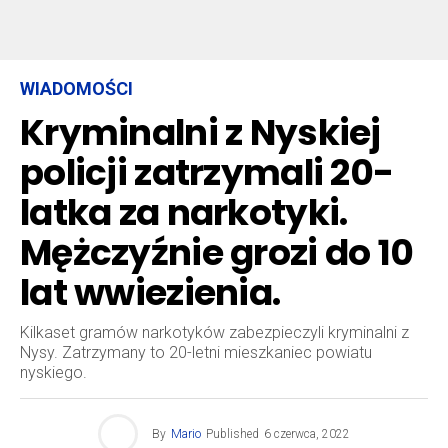
WIADOMOŚCI
Kryminalni z Nyskiej
policji zatrzymali 20-
latka za narkotyki.
Mężczyźnie grozi do 10
lat wwiezienia.
Kilkaset gramów narkotyków zabezpieczyli kryminalni z
Nysy. Zatrzymany to 20-letni mieszkaniec powiatu
nyskiego.
By
Mario
Published
6 czerwca, 2022