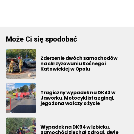
Może Ci się spodobać
Zderzenie dwóch samochodów
na skrzyżowaniu Kośnego i
Katowickiej w Opolu
Tragiczny wypadek na DK43 w
Jaworku. Motocyklista zginął,
jego żona walczy o życie
Wypadek na DK94 w Izbicku.
Samochód zjechał z drogi, dwie