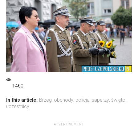
1460
In this article:
Brzeg
,
obchody
,
policja
,
saperzy
,
święto
,
uczestnicy
ADVERTISEMENT