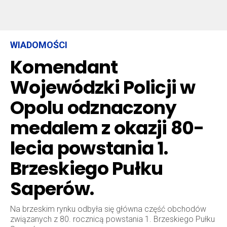
WIADOMOŚCI
Komendant
Wojewódzki Policji w
Opolu odznaczony
medalem z okazji 80-
lecia powstania 1.
Brzeskiego Pułku
Saperów.
Na brzeskim rynku odbyła się główna część obchodów
związanych z 80. rocznicą powstania 1. Brzeskiego Pułku