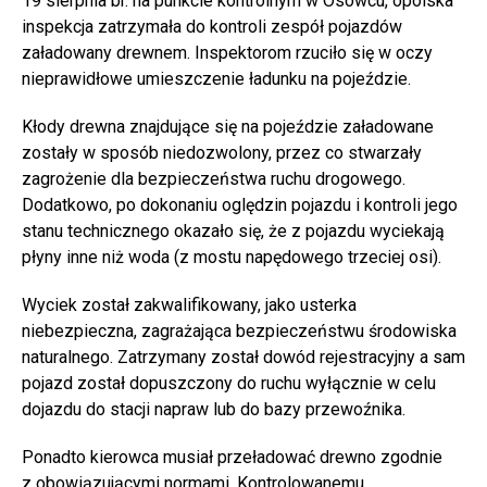
19 sierpnia br. na punkcie kontrolnym w Osowcu, opolska
inspekcja zatrzymała do kontroli zespół pojazdów
załadowany drewnem. Inspektorom rzuciło się w oczy
nieprawidłowe umieszczenie ładunku na pojeździe.
Kłody drewna znajdujące się na pojeździe załadowane
zostały w sposób niedozwolony, przez co stwarzały
zagrożenie dla bezpieczeństwa ruchu drogowego.
Dodatkowo, po dokonaniu oględzin pojazdu i kontroli jego
stanu technicznego okazało się, że z pojazdu wyciekają
płyny inne niż woda (z mostu napędowego trzeciej osi).
Wyciek został zakwalifikowany, jako usterka
niebezpieczna, zagrażająca bezpieczeństwu środowiska
naturalnego. Zatrzymany został dowód rejestracyjny a sam
pojazd został dopuszczony do ruchu wyłącznie w celu
dojazdu do stacji napraw lub do bazy przewoźnika.
Ponadto kierowca musiał przeładować drewno zgodnie
z obowiązującymi normami. Kontrolowanemu