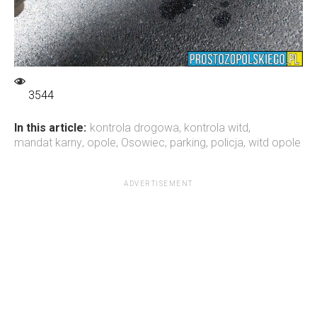
3544
In this article:
kontrola drogowa
,
kontrola witd
,
mandat karny
,
opole
,
Osowiec
,
parking
,
policja
,
witd opole
ADVERTISEMENT