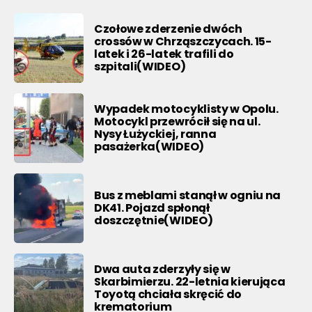
Czołowe zderzenie dwóch
crossów w Chrząszczycach. 15-
latek i 26-latek trafili do
szpitali(WIDEO)
Wypadek motocyklisty w Opolu.
Motocykl przewrócił się na ul.
Nysy Łużyckiej, ranna
pasażerka(WIDEO)
Bus z meblami stanął w ogniu na
DK41. Pojazd spłonął
doszczętnie(WIDEO)
Dwa auta zderzyły się w
Skarbimierzu. 22-letnia kierująca
Toyotą chciała skręcić do
krematorium