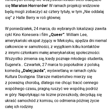
się
Maraton Horrorów
! W ramach projekcji widzowie
będą mogli zobaczyć aż cztery tytuły, w tym „Nie oddalaj
się” z Halle Berry w roli głównej.
W poniedziałek, 24 marca, do wybranych lokalizacji zawita
cykl Kino Konesera i film
„Queer”
. William Lee,
amerykański ekspat żyjący w Meksyku, spędza dni niemal
całkowicie w samotności, z wyjątkiem kilku kontaktów
z innymi członkami małej amerykańskiej społeczności.
Wszystko zmienia się, kiedy poznaje młodego studenta,
Eugene’a… Czwartek, 27 marca to popołudnie z polską
komedią
„Dalej jazda”
, wyświetlaną w ramach cyklu
Kultura Dostępna. Starsze małżeństwo mierzy się
z poważną chorobą, dlatego nie chcąc tracić cennego
wspólnego czasu, pragną ruszyć we wspólną podróż
w góry. Napotykając na liczne przeszkody, decydują się
ukraść samochód z komisu, co odmienia później życie
całej ich rodziny.