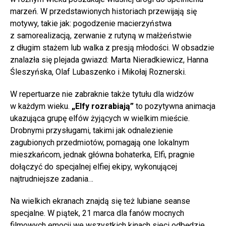
marzeń. W przedstawionych historiach przewijają się
motywy, takie jak: pogodzenie macierzyństwa
z samorealizacją, zerwanie z rutyną w małżeństwie
z długim stażem lub walka z presją młodości. W obsadzie
znalazła się plejada gwiazd: Marta Nieradkiewicz, Hanna
Śleszyńska, Olaf Lubaszenko i Mikołaj Roznerski.
W repertuarze nie zabraknie także tytułu dla widzów
w każdym wieku.
„Elfy rozrabiają”
to pozytywna animacja
ukazująca grupę elfów żyjących w wielkim mieście.
Drobnymi przysługami, takimi jak odnalezienie
zagubionych przedmiotów, pomagają one lokalnym
mieszkańcom, jednak główna bohaterka, Elfi, pragnie
dołączyć do specjalnej elfiej ekipy, wykonującej
najtrudniejsze zadania…
Na wielkich ekranach znajdą się też lubiane seanse
specjalne. W piątek, 21 marca dla fanów mocnych
filmowych emocji we wszystkich kinach sieci odbędzie