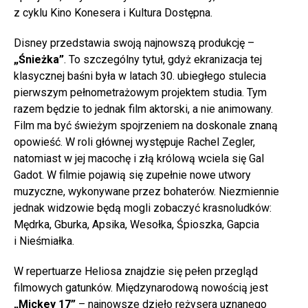
z cyklu Kino Konesera i Kultura Dostępna.
Disney przedstawia swoją najnowszą produkcję –
„Śnieżka”
. To szczególny tytuł, gdyż ekranizacja tej
klasycznej baśni była w latach 30. ubiegłego stulecia
pierwszym pełnometrażowym projektem studia. Tym
razem będzie to jednak film aktorski, a nie animowany.
Film ma być świeżym spojrzeniem na doskonale znaną
opowieść. W roli głównej występuje Rachel Zegler,
natomiast w jej macochę i złą królową wciela się Gal
Gadot. W filmie pojawią się zupełnie nowe utwory
muzyczne, wykonywane przez bohaterów. Niezmiennie
jednak widzowie będą mogli zobaczyć krasnoludków:
Mędrka, Gburka, Apsika, Wesołka, Śpioszka, Gapcia
i Nieśmiałka.
W repertuarze Heliosa znajdzie się pełen przegląd
filmowych gatunków. Międzynarodową nowością jest
„Mickey 17”
– najnowsze dzieło reżysera uznanego