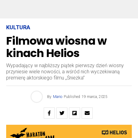
KULTURA
Filmowa wiosna w
kinach Helios
Wypadający w najbliższy piątek pierwszy dzień wiosny
przyniesie wiele nowości, a wśród nich wyczekiwaną
premierę aktorskiego filmu „Śnieżka”
By
Mario
Published
19 marca, 2025