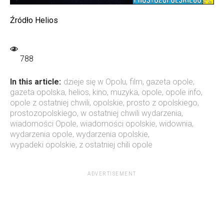
Źródło Helios
788
In this article:
dzieje się w Opolu
,
film
,
gazeta opole
,
gazeta opolska
,
helios
,
kino
,
muzyka
,
opole
,
opole info
,
opole z ostatniej chwili
,
opolskie
,
prosto z opolskiego
,
prostozopolskiego
,
w ostatniej chwili wydarzenia
,
wiadomości Opole
,
wiadomości opolskie
,
widownia
,
wydarzenia opole
,
wydarzenia opolskie
,
wypadeki opolskie
,
z ostatniej chili opole
ADVERTISEMENT