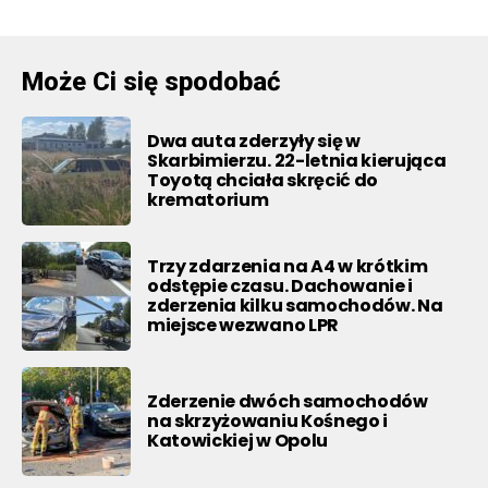
Może Ci się spodobać
Dwa auta zderzyły się w
Skarbimierzu. 22-letnia kierująca
Toyotą chciała skręcić do
krematorium
Trzy zdarzenia na A4 w krótkim
odstępie czasu. Dachowanie i
zderzenia kilku samochodów. Na
miejsce wezwano LPR
Zderzenie dwóch samochodów
na skrzyżowaniu Kośnego i
Katowickiej w Opolu