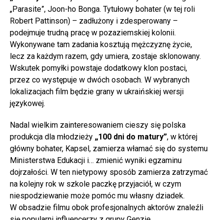
„Parasite”, Joon-ho Bonga. Tytułowy bohater (w tej roli
Robert Pattinson) – zadłużony i zdesperowany –
podejmuje trudną pracę w pozaziemskiej kolonii.
Wykonywane tam zadania kosztują mężczyznę życie,
lecz za każdym razem, gdy umiera, zostaje sklonowany.
Wskutek pomyłki powstaje dodatkowy klon postaci,
przez co występuje w dwóch osobach. W wybranych
lokalizacjach film będzie grany w ukraińskiej wersji
językowej.
Nadal wielkim zainteresowaniem cieszy się polska
produkcja dla młodzieży
„100 dni do matury”
, w której
główny bohater, Kapsel, zamierza włamać się do systemu
Ministerstwa Edukacji i… zmienić wyniki egzaminu
dojrzałości. W ten nietypowy sposób zamierza zatrzymać
na kolejny rok w szkole paczkę przyjaciół, w czym
niespodziewanie może pomóc mu własny dziadek.
W obsadzie filmu obok profesjonalnych aktorów znaleźli
się popularni influencerzy z grupy Genzie.