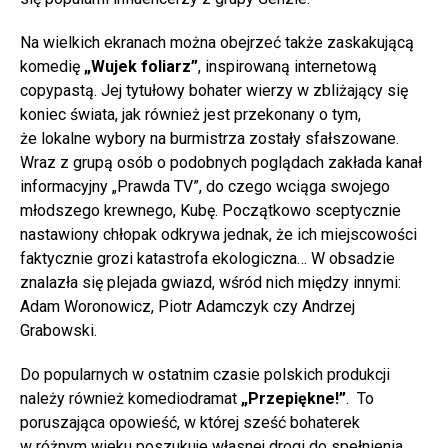
Na wielkich ekranach można obejrzeć także zaskakującą
komedię
„Wujek foliarz”
, inspirowaną internetową
copypastą. Jej tytułowy bohater wierzy w zbliżający się
koniec świata, jak również jest przekonany o tym,
że lokalne wybory na burmistrza zostały sfałszowane.
Wraz z grupą osób o podobnych poglądach zakłada kanał
informacyjny „Prawda TV”, do czego wciąga swojego
młodszego krewnego, Kubę. Początkowo sceptycznie
nastawiony chłopak odkrywa jednak, że ich miejscowości
faktycznie grozi katastrofa ekologiczna… W obsadzie
znalazła się plejada gwiazd, wśród nich między innymi:
Adam Woronowicz, Piotr Adamczyk czy Andrzej
Grabowski.
Do popularnych w ostatnim czasie polskich produkcji
należy również komediodramat
„Przepiękne!”
. To
poruszająca opowieść, w której sześć bohaterek
w różnym wieku poszukuje własnej drogi do spełnienia