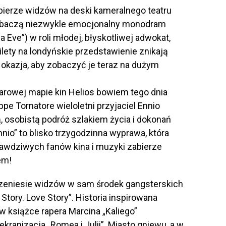
abierze widzów na deski kameralnego teatru
zobaczą niezwykle emocjonalny monodram
 Eve”) w roli młodej, błyskotliwej adwokat,
Bilety na londyńskie przedstawienie znikają
 okazja, aby zobaczyć je teraz na dużym
uarowej mapie kin Helios bowiem tego dnia
e Tornatore wieloletni przyjaciel Ennio
, osobistą podróż szlakiem życia i dokonań
nio” to blisko trzygodzinna wyprawa, która
rawdziwych fanów kina i muzyki zabierze
em!
rzeniesie widzów w sam środek gangsterskich
tory. Love Story”. Historia inspirowana
 książce rapera Marcina „Kaliego”
kranizacja „Romea i Julii”. Miasto gniewu, a w