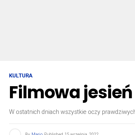
KULTURA
Filmowa jesień
W ostatnich dniach wszystkie oczy prawdziwych
By
Mario
Published
15 września, 2022