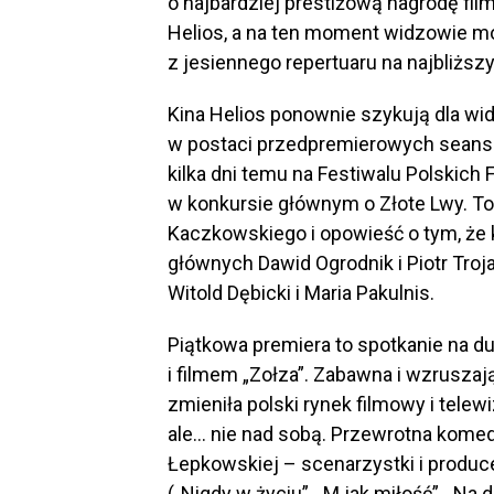
o najbardziej prestiżową nagrodę film
Helios, a na ten moment widzowie m
z jesiennego repertuaru na najbliższ
Kina Helios ponownie szykują dla 
w postaci przedpremierowych seansó
kilka dni temu na Festiwalu Polskich
w konkursie głównym o Złote Lwy. To
Kaczkowskiego i opowieść o tym, że 
głównych Dawid Ogrodnik i Piotr Troja
Witold Dębicki i Maria Pakulnis.
Piątkowa premiera to spotkanie na 
i filmem „Zołza”. Zabawna i wzruszając
zmieniła polski rynek filmowy i telew
ale… nie nad sobą. Przewrotna komedia
Łepkowskiej – scenarzystki i producen
(„Nigdy w życiu”, „M jak miłość”, „Na d