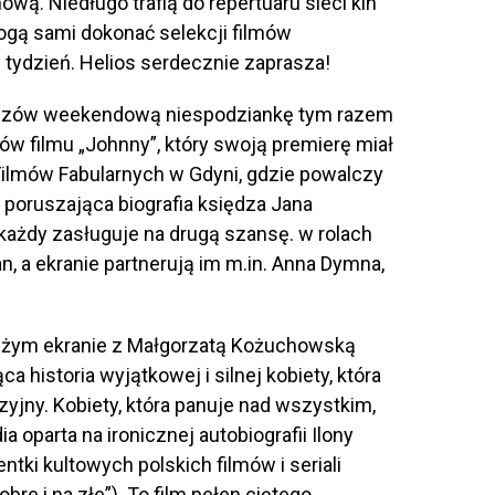
ową. Niedługo trafią do repertuaru sieci kin
ogą sami dokonać selekcji filmów
y tydzień. Helios serdecznie zaprasza!
widzów weekendową niespodziankę tym razem
w filmu „Johnny”, który swoją premierę miał
 Filmów Fabularnych w Gdyni, gdzie powalczy
 poruszająca biografia księdza Jana
każdy zasługuje na drugą szansę. w rolach
n, a ekranie partnerują im m.in. Anna Dymna,
dużym ekranie z Małgorzatą Kożuchowską
a historia wyjątkowej i silnej kobiety, która
izyjny. Kobiety, która panuje nad wszystkim,
 oparta na ironicznej autobiografii Ilony
tki kultowych polskich filmów i seriali
obre i na złe”). To film pełen ciętego,