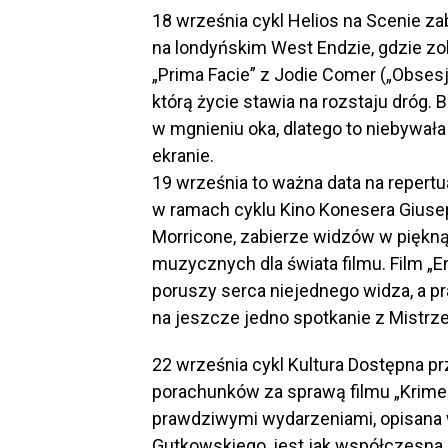
18 września cykl Helios na Scenie z
na londyńskim West Endzie, gdzie 
„Prima Facie” z Jodie Comer („Obsesja
którą życie stawia na rozstaju dróg. 
w mgnieniu oka, dlatego to niebywała
ekranie.
19 września to ważna data na repert
w ramach cyklu Kino Konesera Giusepp
Morricone, zabierze widzów w piękną
muzycznych dla świata filmu. Film „En
poruszy serca niejednego widza, a p
na jeszcze jedno spotkanie z Mistrz
22 września cykl Kultura Dostępna p
porachunków za sprawą filmu „Krime S
prawdziwymi wydarzeniami, opisana w
Gutkowskiego, jest jak współczesna e