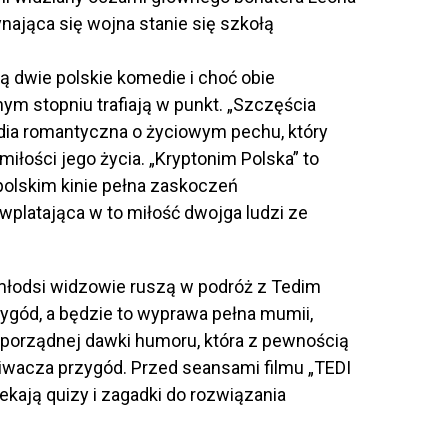
zynająca się wojna stanie się szkołą
ą dwie polskie komedie i choć obie
ym stopniu trafiają w punkt. „Szczęścia
ia romantyczna o życiowym pechu, który
łości jego życia. „Kryptonim Polska” to
 polskim kinie pełna zaskoczeń
wplatająca w to miłość dwojga ludzi ze
jmłodsi widzowie ruszą w podróż z Tedim
ód, a będzie to wyprawa pełna mumii,
z porządnej dawki humoru, która z pewnością
wacza przygód. Przed seansami filmu „TEDI
kają quizy i zagadki do rozwiązania