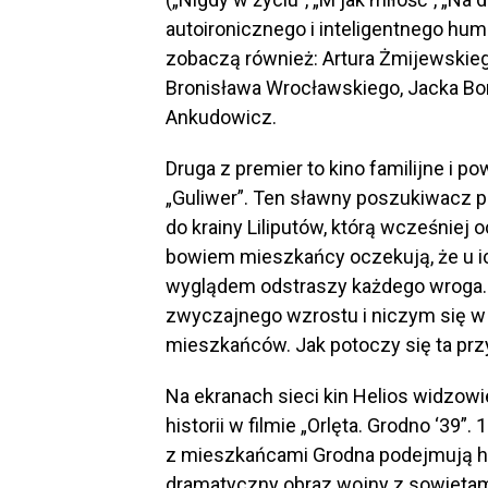
autoironicznego i inteligentnego hu
zobaczą również: Artura Żmijewskieg
Bronisława Wrocławskiego, Jacka Bor
Ankudowicz.
Druga z premier to kino familijne i
„Guliwer”. Ten sławny poszukiwacz
do krainy Liliputów, którą wcześniej 
bowiem mieszkańcy oczekują, że u i
wyglądem odstraszy każdego wroga. N
zwyczajnego wzrostu i niczym się w 
mieszkańców. Jak potoczy się ta pr
Na ekranach sieci kin Helios widzow
historii w filmie „Orlęta. Grodno ‘39
z mieszkańcami Grodna podejmują he
dramatyczny obraz wojny z sowietam