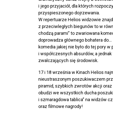
i jego przyjaciół, dla których rozpoc
przyspieszonego dojrzewania.
W repertuarze Helios widzowie znajd
z przeciwległych biegunów to w równ
chodzą parami” to zwariowana komed
doprowadza głównego bohatera do… mi
komedia jakiej nie było do tej pory w
i współczesnych absurdów, a jednak 
zwalczających się środowisk.
17 i 18 września w Kinach Helios na
nieustraszonym poszukiwaczem przyg
piramid, szybkich zwrotów akcji ora
obudzi we wszystkich ducha poszuki
i szmaragdowa tablica” na widzów cze
oraz filmowe nagrody!