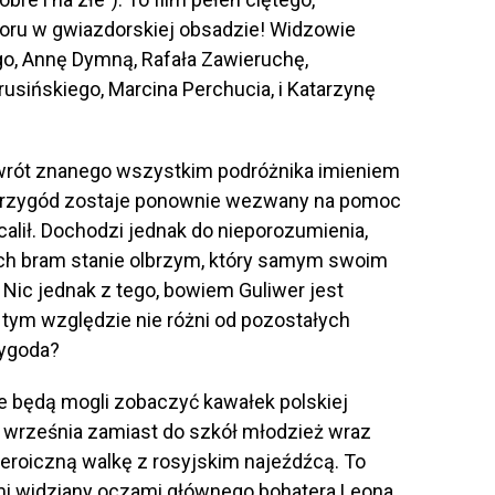
moru w gwiazdorskiej obsadzie! Widzowie
o, Annę Dymną, Rafała Zawieruchę,
usińskiego, Marcina Perchucia, i Katarzynę
 powrót znanego wszystkim podróżnika imieniem
 przygód zostaje ponownie wezwany na pomoc
ocalił. Dochodzi jednak do nieporozumienia,
ch bram stanie olbrzym, który samym swoim
ic jednak z tego, bowiem Guliwer jest
tym względzie nie różni od pozostałych
zygoda?
ie będą mogli zobaczyć kawałek polskiej
”. 1 września zamiast do szkół młodzież wraz
roiczną walkę z rosyjskim najeźdźcą. To
i widziany oczami głównego bohatera Leona