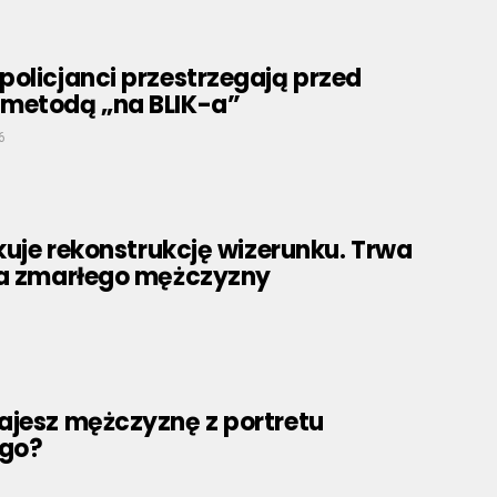
olicjanci przestrzegają przed
metodą „na BLIK-a”
6
ikuje rekonstrukcję wizerunku. Trwa
ja zmarłego mężczyzny
ajesz mężczyznę z portretu
go?