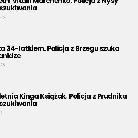
tni Vitalii Marchenko. Policja z Nysy
szukiwania
026
za 34-latkiem. Policja z Brzegu szuka
anidze
026
letnia Kinga Książak. Policja z Prudnika
szukiwania
26