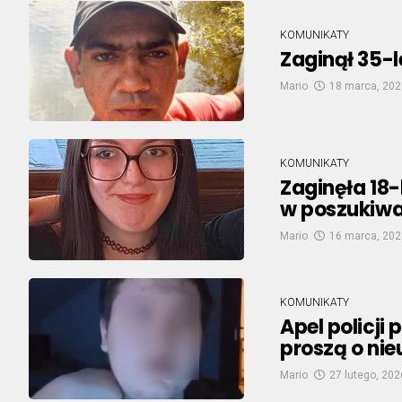
KOMUNIKATY
Zaginął 35-l
Mario
18 marca, 202
KOMUNIKATY
Zaginęła 18-
w poszukiw
Mario
16 marca, 202
KOMUNIKATY
Apel policji
proszą o ni
Mario
27 lutego, 202