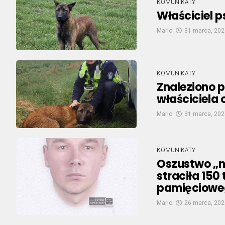
KOMUNIKATY
Właściciel 
Mario
31 marca, 202
KOMUNIKATY
Znaleziono p
właściciela
Mario
31 marca, 202
KOMUNIKATY
Oszustwo „n
straciła 150 
pamięciowe
Mario
26 marca, 202