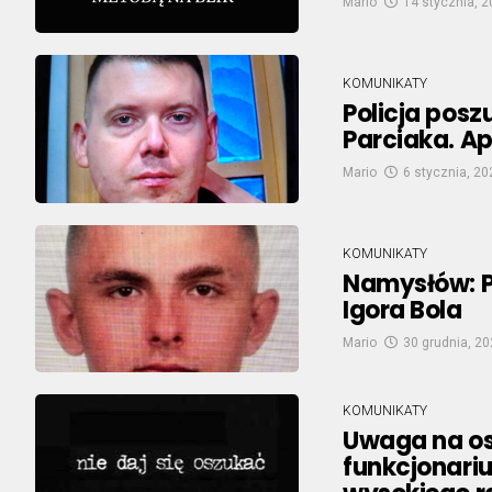
Mario
14 stycznia, 
KOMUNIKATY
Policja posz
Parciaka. A
Mario
6 stycznia, 20
KOMUNIKATY
Namysłów: Po
Igora Bola
Mario
30 grudnia, 2
KOMUNIKATY
Uwaga na os
funkcjonariu