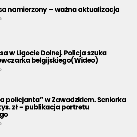
psa namierzony – ważna aktualizacja
6
sa w Ligocie Dolnej. Policja szuka
 owczarka belgijskiego(Wideo)
6
a policjanta” w Zawadzkiem. Seniorka
tys. zł – publikacja portretu
go
6