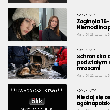
KOMUNIKATY
Zaginęła 15-
Niemodlina 
Mario
23 stycznia, 
KOMUNIKATY
Schroniska 
pod stałym 
mrozami
Mario
22 stycznia, 
KOMUNIKATY
Nie daj się
ogólnopolska