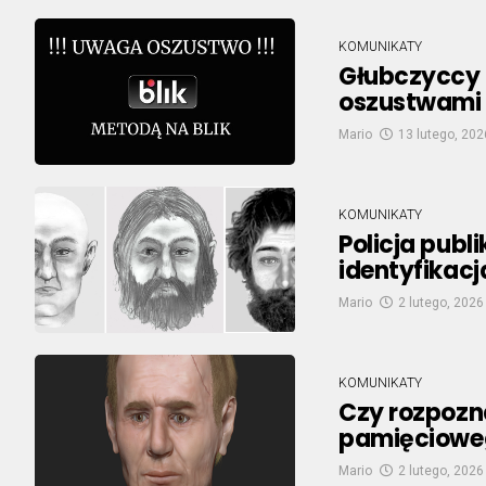
KOMUNIKATY
Głubczyccy p
oszustwami 
Mario
13 lutego, 202
KOMUNIKATY
Policja publ
identyfikac
Mario
2 lutego, 2026
KOMUNIKATY
Czy rozpozn
pamięciowe
Mario
2 lutego, 2026