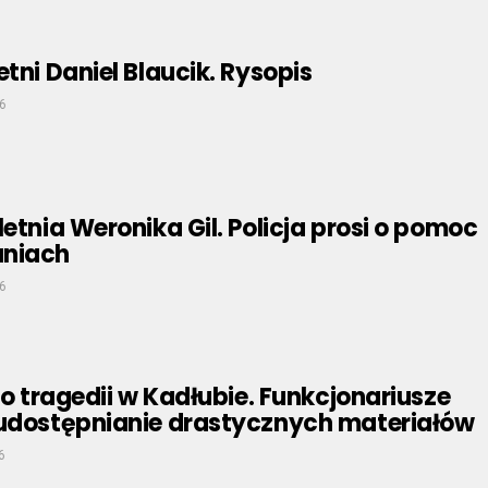
etni Daniel Blaucik. Rysopis
6
letnia Weronika Gil. Policja prosi o pomoc
aniach
6
 po tragedii w Kadłubie. Funkcjonariusze
eudostępnianie drastycznych materiałów
6