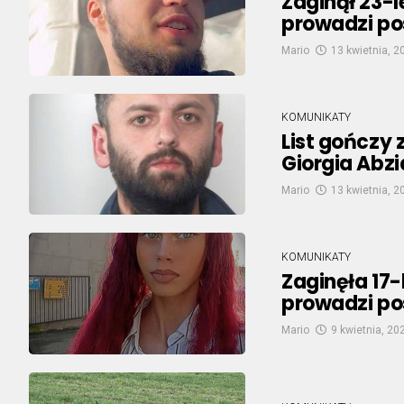
Zaginął 23-le
prowadzi po
Mario
13 kwietnia, 2
KOMUNIKATY
List gończy 
Giorgia Abzi
Mario
13 kwietnia, 2
KOMUNIKATY
Zaginęła 17-
prowadzi po
Mario
9 kwietnia, 20