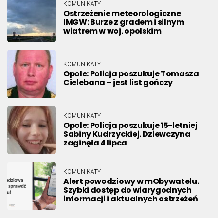
KOMUNIKATY
Ostrzeżenie meteorologiczne
IMGW: Burze z gradem i silnym
wiatrem w woj. opolskim
KOMUNIKATY
Opole: Policja poszukuje Tomasza
Cielebana – jest list gończy
KOMUNIKATY
Opole: Policja poszukuje 15-letniej
Sabiny Kudrzyckiej. Dziewczyna
zaginęła 4 lipca
KOMUNIKATY
Alert powodziowy w mObywatelu.
Szybki dostęp do wiarygodnych
informacji i aktualnych ostrzeżeń