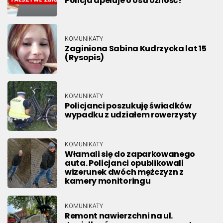
Policja apeluje o ostrożność!
KOMUNIKATY
Zaginiona Sabina Kudrzycka lat 15
(Rysopis)
KOMUNIKATY
Policjanci poszukuję świadków
wypadku z udziałem rowerzysty
KOMUNIKATY
Włamali się do zaparkowanego
auta. Policjanci opublikowali
wizerunek dwóch mężczyzn z
kamery monitoringu
KOMUNIKATY
Remont nawierzchni na ul.