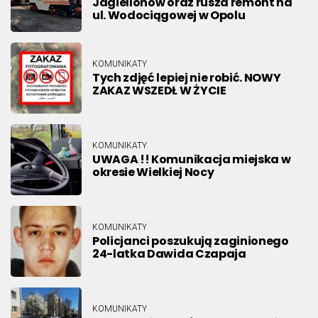
Jagiellonów oraz rusza remont na
ul. Wodociągowej w Opolu
KOMUNIKATY
Tych zdjęć lepiej nie robić. NOWY
ZAKAZ WSZEDŁ W ŻYCIE
KOMUNIKATY
UWAGA !! Komunikacja miejska w
okresie Wielkiej Nocy
KOMUNIKATY
Policjanci poszukują zaginionego
24-latka Dawida Czapaja
KOMUNIKATY