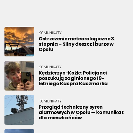
KOMUNIKATY
Ostrzeżenie meteorologiczne 3.
stopnia – Silny deszcz i burze w
Opolu
KOMUNIKATY
Kędzierzyn-Koźle: Policjanci
poszukują zaginionego 19-
letniego Kacpra Kaczmarka
KOMUNIKATY
Przegląd techniczny syren
alarmowych w Opolu — komunikat
dla mieszkańców