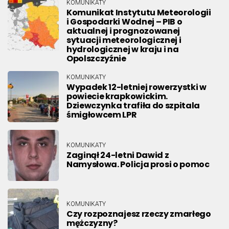
KOMUNIKATY
Komunikat Instytutu Meteorologii
i Gospodarki Wodnej – PIB o
aktualnej i prognozowanej
sytuacji meteorologicznej i
hydrologicznej w kraju i na
Opolszczyźnie
KOMUNIKATY
Wypadek 12-letniej rowerzystki w
powiecie krapkowickim.
Dziewczynka trafiła do szpitala
śmigłowcem LPR
KOMUNIKATY
Zaginął 24-letni Dawid z
Namysłowa. Policja prosi o pomoc
KOMUNIKATY
Czy rozpoznajesz rzeczy zmarłego
mężczyzny?