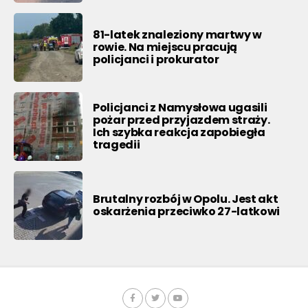
81-latek znaleziony martwy w
rowie. Na miejscu pracują
policjanci i prokurator
Policjanci z Namysłowa ugasili
pożar przed przyjazdem straży.
Ich szybka reakcja zapobiegła
tragedii
Brutalny rozbój w Opolu. Jest akt
oskarżenia przeciwko 27-latkowi