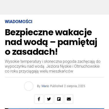
WIADOMOŚCI
Bezpieczne wakacje
nad wodą – pamiętaj
o zasadach!
Wysokie temperatury i słoneczna pogoda zachęcają do
wypoczynku nad wodą. Jeziora Nyskie i Otmuchowskie
co roku przyciągają wielu mieszkańców
By
Mario
Published
2 sierpnia, 2025