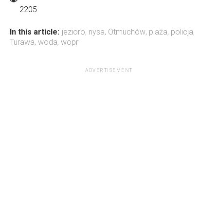
2205
In this article:
jezioro
,
nysa
,
Otmuchów
,
plaża
,
policja
,
Turawa
,
woda
,
wopr
ADVERTISEMENT