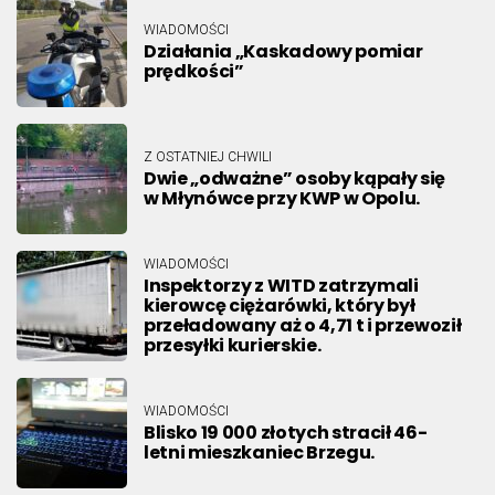
WIADOMOŚCI
Działania „Kaskadowy pomiar
prędkości”
Z OSTATNIEJ CHWILI
Dwie „odważne” osoby kąpały się
w Młynówce przy KWP w Opolu.
WIADOMOŚCI
Inspektorzy z WITD zatrzymali
kierowcę ciężarówki, który był
przeładowany aż o 4,71 t i przewoził
przesyłki kurierskie.
WIADOMOŚCI
Blisko 19 000 złotych stracił 46-
letni mieszkaniec Brzegu.