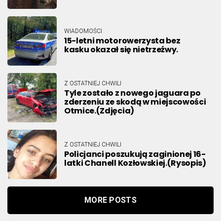
WIADOMOŚCI
15-letni motorowerzysta bez
kasku okazał się nietrzeźwy.
Z OSTATNIEJ CHWILI
Tyle zostało z nowego jaguara po
zderzeniu ze skodą w miejscowości
Otmice.(Zdjęcia)
Z OSTATNIEJ CHWILI
Policjanci poszukują zaginionej 16-
latki Chanell Kozłowskiej.(Rysopis)
MORE POSTS