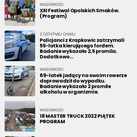
WIADOMOŚCI
XIII Festiwal Opolskich Smaków.
(Program)
Z OSTATNIEJ CHWILI
Policjanci z Krapkowic zatrzymali
55-latka kierującego fordem.
Badanie wykazało 2,5 promila.
Dodatkowo…
WIADOMOŚCI
69-latek jadący na swoim rowerze
doprowadził do wypadku.
Badanie wykazało 2 promile
alkoholu w organizmie.
WIADOMOŚCI
18 MASTER TRUCK 2022 PIĄTEK
PROGRAM