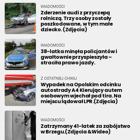
WIADOMOŚCI
Zderzenie audi z przyczepą
rolniczą. Trzy osoby zostały
poszkodowane, w tym małe
dziecko. (Zdjęcia)
WIADOMOŚCI
38-latka minęła policjantów i
gwałtownie przyspieszyła –
straciła prawo jazdy.
Z OSTATNIEJ CHWILI
Wypadek na Opolskim odcinku
autostrady A4 Kierujący autem
osobowym wjechał pod tira. Na
miejscu lądował LPR.(Zdjęcia)
WIADOMOŚCI
Zatrzymany 41-latek za zabójstwo
w Brzegu.(Zdjęcia &Wideo)