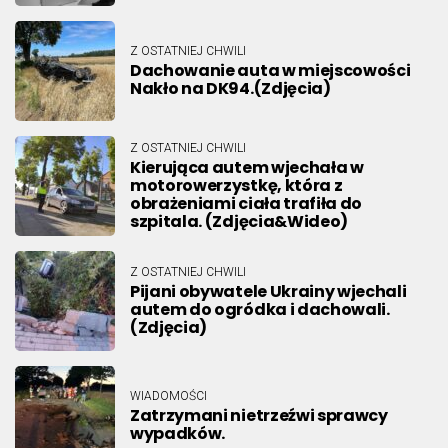
Z OSTATNIEJ CHWILI
Dachowanie auta w miejscowości
Nakło na DK94.(Zdjęcia)
Z OSTATNIEJ CHWILI
Kierująca autem wjechała w
motorowerzystkę, która z
obrażeniami ciała trafiła do
szpitala. (Zdjęcia&Wideo)
Z OSTATNIEJ CHWILI
Pijani obywatele Ukrainy wjechali
autem do ogródka i dachowali.
(Zdjęcia)
WIADOMOŚCI
Zatrzymani nietrzeźwi sprawcy
wypadków.