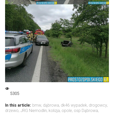
5305
In this article:
bmw
,
dąbrowa
,
dk46 wypadek
,
drogowcy
,
drzewo
,
JRG Niemodlin
,
kolizja
,
opole
,
osp Dąbrowa
,