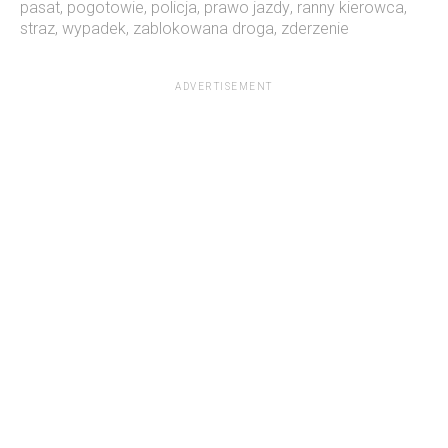
pasat
,
pogotowie
,
policja
,
prawo jazdy
,
ranny kierowca
,
straz
,
wypadek
,
zablokowana droga
,
zderzenie
ADVERTISEMENT