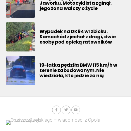
Jaworku. Motocyklista zginął,
jego żona walczy o życie
Wypadek na DK94 w Izbicku.
Samochód zjechał z drogi, dwie
osoby pod opieką ratowników
19-latka pędziła BMW 115 km/h w
terenie zabudowanym. Nie
wiedziała, kto jedzie za nią