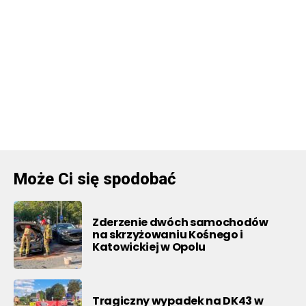
Może Ci się spodobać
Zderzenie dwóch samochodów
na skrzyżowaniu Kośnego i
Katowickiej w Opolu
Tragiczny wypadek na DK43 w