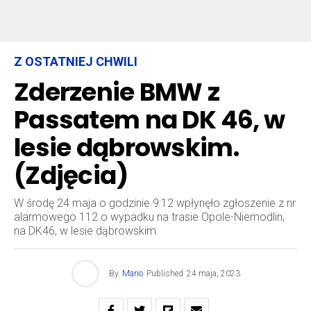
Z OSTATNIEJ CHWILI
Zderzenie BMW z
Passatem na DK 46, w
lesie dąbrowskim.
(Zdjęcia)
W środę 24 maja o godzinie 9:12 wpłynęło zgłoszenie z nr
alarmowego 112 o wypadku na trasie Opole-Niemodlin,
na DK46, w lesie dąbrowskim.
By
Mario
Published
24 maja, 2023