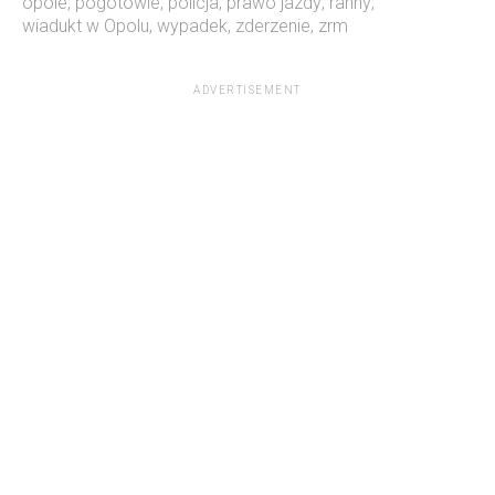
opole
,
pogotowie
,
policja
,
prawo jazdy
,
ranny
,
wiadukt w Opolu
,
wypadek
,
zderzenie
,
zrm
ADVERTISEMENT