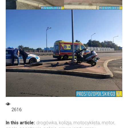
2616
In this article:
drogówka
,
kolizja
,
motocyklista
,
motor
,