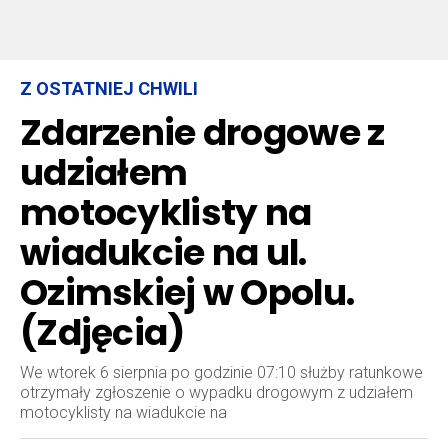
Z OSTATNIEJ CHWILI
Zdarzenie drogowe z
udziałem
motocyklisty na
wiadukcie na ul.
Ozimskiej w Opolu.
(Zdjęcia)
We wtorek 6 sierpnia po godzinie 07:10 służby ratunkowe
otrzymały zgłoszenie o wypadku drogowym z udziałem
motocyklisty na wiadukcie na