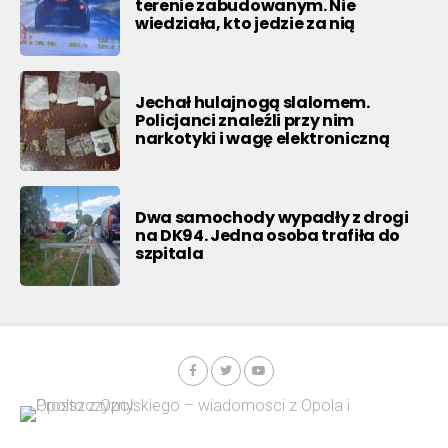
terenie zabudowanym. Nie
wiedziała, kto jedzie za nią
Jechał hulajnogą slalomem.
Policjanci znaleźli przy nim
narkotyki i wagę elektroniczną
Dwa samochody wypadły z drogi
na DK94. Jedna osoba trafiła do
szpitala