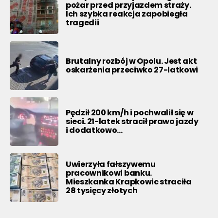
pożar przed przyjazdem straży.
Ich szybka reakcja zapobiegła
tragedii
Brutalny rozbój w Opolu. Jest akt
oskarżenia przeciwko 27-latkowi
Pędził 200 km/h i pochwalił się w
sieci. 21-latek stracił prawo jazdy
i dodatkowo…
Uwierzyła fałszywemu
pracownikowi banku.
Mieszkanka Krapkowic straciła
28 tysięcy złotych