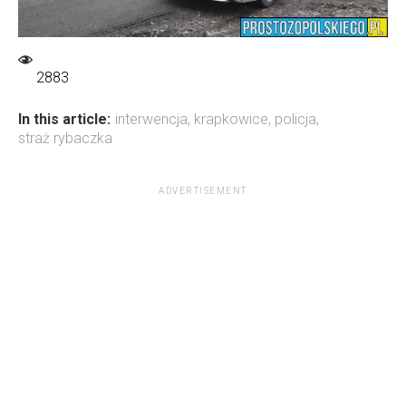
2883
In this article:
interwencja
,
krapkowice
,
policja
,
straż rybaczka
ADVERTISEMENT