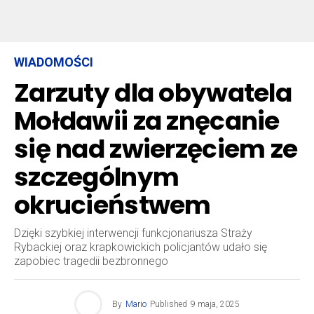
WIADOMOŚCI
Zarzuty dla obywatela
Mołdawii za znęcanie
się nad zwierzęciem ze
szczególnym
okrucieństwem
Dzięki szybkiej interwencji funkcjonariusza Straży
Rybackiej oraz krapkowickich policjantów udało się
zapobiec tragedii bezbronnego
By
Mario
Published
9 maja, 2025