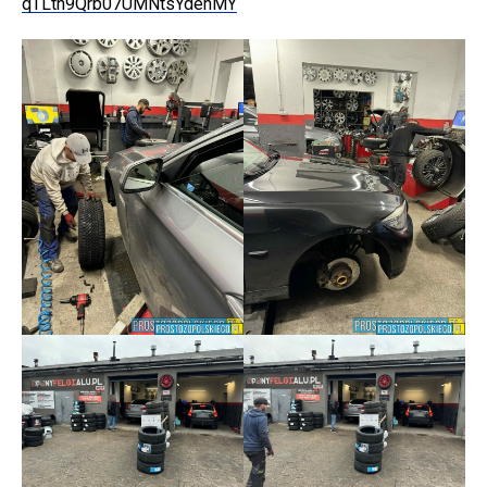
qTLtn9Qrb07UMNtsYdehMY