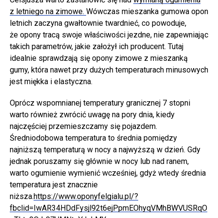
z letniego na zimowe.
Wówczas mieszanka gumowa opon
letnich zaczyna gwałtownie twardnieć, co powoduje,
że opony tracą swoje właściwości jezdne, nie zapewniając
takich parametrów, jakie założył ich producent. Tutaj
idealnie sprawdzają się opony zimowe z mieszanką
gumy, która nawet przy dużych temperaturach minusowych
jest miękka i elastyczna.
Oprócz wspomnianej temperatury granicznej 7 stopni
warto również zwrócić uwagę na pory dnia, kiedy
najczęściej przemieszczamy się pojazdem.
Średniodobowa temperatura to średnia pomiędzy
najniższą temperaturą w nocy a najwyższą w dzień. Gdy
jednak poruszamy się głównie w nocy lub nad ranem,
warto ogumienie wymienić wcześniej, gdyż wtedy średnia
temperatura jest znacznie
niższa.
https://www.oponyfelgialu.pl/?
fbclid=IwAR34HDdFysjl92t6ejPpmEOhyqVMhBWVUSRqO