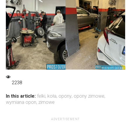
2238
In this article:
felki
,
koła
,
opony
,
opony zimowe
,
wymiana opon
,
zimowe
ADVERTISEMENT