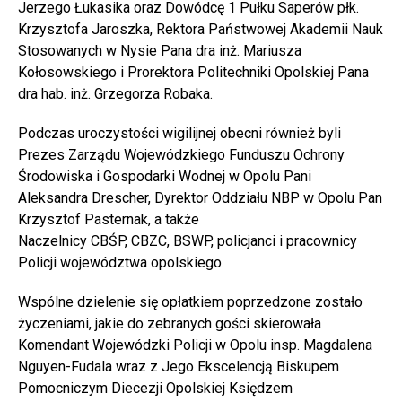
Jerzego Łukasika oraz Dowódcę 1 Pułku Saperów płk.
Krzysztofa Jaroszka, Rektora Państwowej Akademii Nauk
Stosowanych w Nysie Pana dra inż. Mariusza
Kołosowskiego i Prorektora Politechniki Opolskiej Pana
dra hab. inż. Grzegorza Robaka.
Podczas uroczystości wigilijnej obecni również byli
Prezes Zarządu Wojewódzkiego Funduszu Ochrony
Środowiska i Gospodarki Wodnej w Opolu Pani
Aleksandra Drescher, Dyrektor Oddziału NBP w Opolu Pan
Krzysztof Pasternak, a także
Naczelnicy CBŚP, CBZC, BSWP, policjanci i pracownicy
Policji województwa opolskiego.
Wspólne dzielenie się opłatkiem poprzedzone zostało
życzeniami, jakie do zebranych gości skierowała
Komendant Wojewódzki Policji w Opolu insp. Magdalena
Nguyen-Fudala wraz z Jego Ekscelencją Biskupem
Pomocniczym Diecezji Opolskiej Księdzem