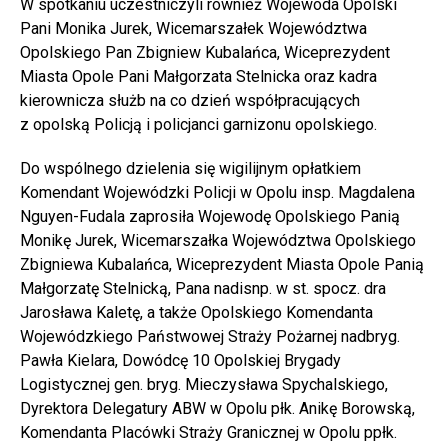
W spotkaniu uczestniczyli również Wojewoda Opolski
Pani Monika Jurek, Wicemarszałek Województwa
Opolskiego Pan Zbigniew Kubalańca, Wiceprezydent
Miasta Opole Pani Małgorzata Stelnicka oraz kadra
kierownicza służb na co dzień współpracujących
z opolską Policją i policjanci garnizonu opolskiego.
Do wspólnego dzielenia się wigilijnym opłatkiem
Komendant Wojewódzki Policji w Opolu insp. Magdalena
Nguyen-Fudala zaprosiła Wojewodę Opolskiego Panią
Monikę Jurek, Wicemarszałka Województwa Opolskiego
Zbigniewa Kubalańca, Wiceprezydent Miasta Opole Panią
Małgorzatę Stelnicką, Pana nadisnp. w st. spocz. dra
Jarosława Kaletę, a także Opolskiego Komendanta
Wojewódzkiego Państwowej Straży Pożarnej nadbryg.
Pawła Kielara, Dowódcę 10 Opolskiej Brygady
Logistycznej gen. bryg. Mieczysława Spychalskiego,
Dyrektora Delegatury ABW w Opolu płk. Anikę Borowską,
Komendanta Placówki Straży Granicznej w Opolu ppłk.