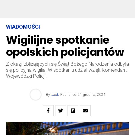
WIADOMOŚCI
Wigilijne spotkanie
opolskich policjantów
Z okazji zbliżających się Świąt Bożego Narodzenia odbyła
się policyjna wigilia. W spotkaniu udział wzięli: Komendant
Wojewódzki Policji…
By
Jack
Published
21 grudnia, 2024