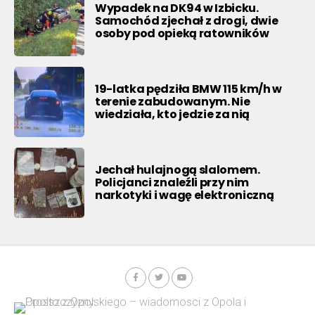
Wypadek na DK94 w Izbicku.
Samochód zjechał z drogi, dwie
osoby pod opieką ratowników
19-latka pędziła BMW 115 km/h w
terenie zabudowanym. Nie
wiedziała, kto jedzie za nią
Jechał hulajnogą slalomem.
Policjanci znaleźli przy nim
narkotyki i wagę elektroniczną