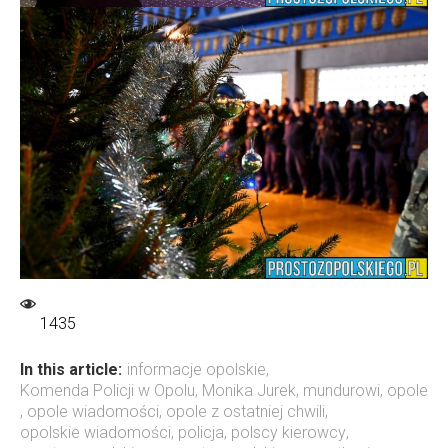
1435
In this article:
informacje opolskie
,
Komenda Policji w Opolu
,
Monika Jurek
,
mundurowi
,
opole
,
opole wiadomości
,
opole z ostatniej chwili
,
opolskie wiadomości
,
policja
,
polscy kierowcy
,