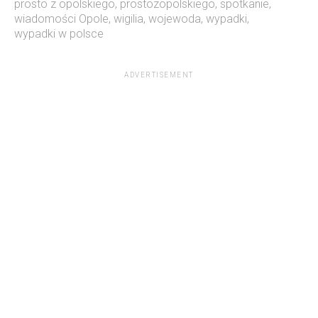
prosto z opolskiego
,
prostozopolskiego
,
spotkanie
,
wiadomości Opole
,
wigilia
,
wojewoda
,
wypadki
,
wypadki w polsce
ADVERTISEMENT