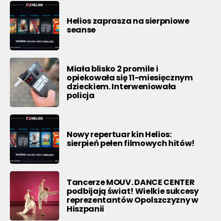
Helios zaprasza na sierpniowe
seanse
Miała blisko 2 promile i
opiekowała się 11-miesięcznym
dzieckiem. Interweniowała
policja
Nowy repertuar kin Helios:
sierpień pełen filmowych hitów!
Tancerze MOUV. DANCE CENTER
podbijają świat! Wielkie sukcesy
reprezentantów Opolszczyzny w
Hiszpanii