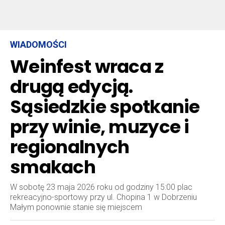
WIADOMOŚCI
Weinfest wraca z
drugą edycją.
Sąsiedzkie spotkanie
przy winie, muzyce i
regionalnych
smakach
W sobotę 23 maja 2026 roku od godziny 15:00 plac
rekreacyjno-sportowy przy ul. Chopina 1 w Dobrzeniu
Małym ponownie stanie się miejscem