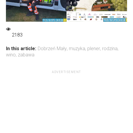
2183
In this article:
Dobrzeń Mały
,
muzyka
,
plener
,
rodzina
,
wino
,
zabawa
ADVERTISEMENT