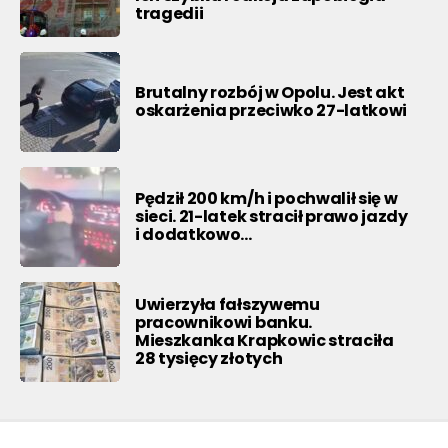
tragedii
Brutalny rozbój w Opolu. Jest akt
oskarżenia przeciwko 27-latkowi
Pędził 200 km/h i pochwalił się w
sieci. 21-latek stracił prawo jazdy
i dodatkowo…
Uwierzyła fałszywemu
pracownikowi banku.
Mieszkanka Krapkowic straciła
28 tysięcy złotych