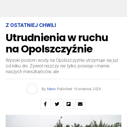
Z OSTATNIEJ CHWILI
Utrudnienia w ruchu
na Opolszczyźnie
Wysoki poziom wody na Opolszczyźnie utrzymuje się już
od kilku dni. Żywioł niszczy nie tylko posesje i mienie
naszych mieszkańców, ale
By
Mario
Published
16 września, 2024