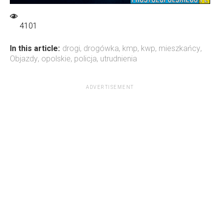
4101
In this article:
drogi
,
drogówka
,
kmp
,
kwp
,
mieszkańcy
,
Objazdy
,
opolskie
,
policja
,
utrudnienia
ADVERTISEMENT