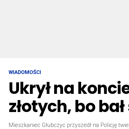
WIADOMOŚCI
Ukrył na konci
złotych, bo bał 
Mieszkaniec Głubczyc przyszedł na Policję twier