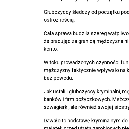
Głubczyccy śledczy od początku pod
ostrożnością.
Cała sprawa budziła szereg wątpliwo
że pracując za granicą mężczyzna ni
konto.
W toku prowadzonych czynności funkc
mężczyzny faktycznie wpływało na kon
bez powodu.
Jak ustalili głubczyccy kryminalni, 
banków i firm pożyczkowych. Mężczyz
szwagierki, ale również swojej siostry
Dawało to podstawę kryminalnym do 
majątek przed utratą zarobionych pi