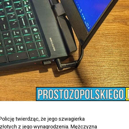
olicję twierdząc, że jego szwagierka
y złotych z jego wynagrodzenia. Mężczyzna