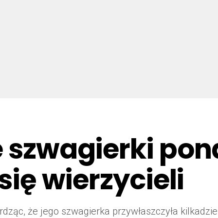
e szwagierki pon
się wierzycieli
dząc, że jego szwagierka przywłaszczyła kilkadzies