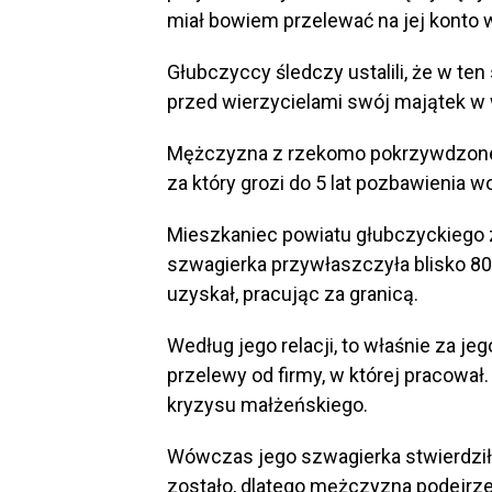
miał bowiem przelewać na jej konto w
Głubczyccy śledczy ustalili, że w te
przed wierzycielami swój majątek w 
Mężczyzna z rzekomo pokrzywdzonego
za który grozi do 5 lat pozbawienia w
Mieszkaniec powiatu głubczyckiego zg
szwagierka przywłaszczyła blisko 80 
uzyskał, pracując za granicą.
Według jego relacji, to właśnie za je
przelewy od firmy, w której pracowa
kryzysu małżeńskiego.
Wówczas jego szwagierka stwierdziła,
zostało, dlatego mężczyzna podejrzew