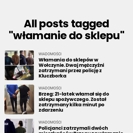
All posts tagged
"włamanie do sklepu"
WIADOMOŚCI
Włamania do sklepów w
Wołczynie. Dwaj mężczyźni
zatrzymani przez policję z
Kluczborka
WIADOMOŚCI
Brzeg: 21-latek włamał się do
sklepu spożywczego. Został
zatrzymany kilka minut po
zdarzeniu
WIADOMOŚCI
Policjanci zatrzymali dwóch