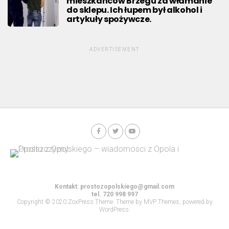
mieszkańców Brzegu za włamanie
do sklepu. Ich łupem był alkohol i
artykuły spożywcze.
ADVERTISEMENT
Kontakt:
prostozopolskiego@gmail.com
tel. 720 998 997
Copyright © 2020 ZoxPress Theme. Theme by MVP Themes, powered by
WordPress.