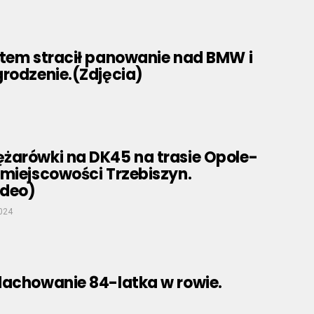
utem stracił panowanie nad BMW i
rodzenie.(Zdjęcia)
żarówki na DK45 na trasie Opole-
 miejscowości Trzebiszyn.
ideo)
2024
dachowanie 84-latka w rowie.