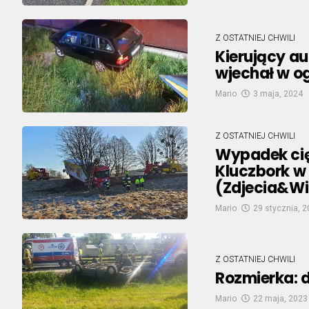
Z OSTATNIEJ CHWILI
Kierujący a
wjechał w og
Mario
3 maja, 2024
Z OSTATNIEJ CHWILI
Wypadek cię
Kluczbork w
(Zdjecia&W
Mario
29 stycznia, 
Z OSTATNIEJ CHWILI
Rozmierka: 
Mario
22 maja, 2023