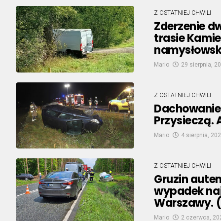
Z OSTATNIEJ CHWILI
Zderzenie 
trasie Kami
namysłowsk
Mario
29 sierpnia, 2
Z OSTATNIEJ CHWILI
Dachowanie
Przysieczą.
Mario
4 sierpnia, 20
Z OSTATNIEJ CHWILI
Gruzin aute
wypadek naje
Warszawy. 
Mario
2 czerwca, 20