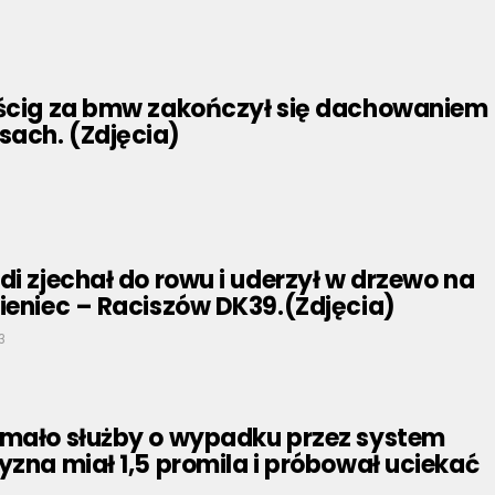
ościg za bmw zakończył się dachowaniem
ach. (Zdjęcia)
di zjechał do rowu i uderzył w drzewo na
ieniec – Raciszów DK39.(Zdjęcia)
3
rmało służby o wypadku przez system
yzna miał 1,5 promila i próbował uciekać