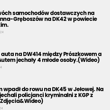
dwóch samochodów dostawczych na
enna-Gręboszów na DK42 w powiecie
im.
024
 auta na DW414 między Prószkowem a
 Autem jechały 4 młode osoby.(Wideo)
24
m wpadł do rowu na DK45 w Jełowej. Na
chali policjanci kryminalni z KGP z
(Zdjęcia&Wideo)
24