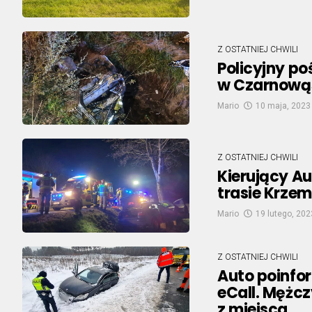
Z OSTATNIEJ CHWILI
Policyjny p
w Czarnowąs
Mario
10 maja, 2023
Z OSTATNIEJ CHWILI
Kierujący Au
trasie Krzem
Mario
19 lutego, 202
Z OSTATNIEJ CHWILI
Auto poinfo
eCall. Mężcz
z miejsca.