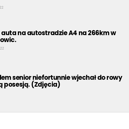
022
auta na autostradzie A4 na 266km w
owic.
022
lem senior niefortunnie wjechał do rowy
 posesją. (Zdjęcia)