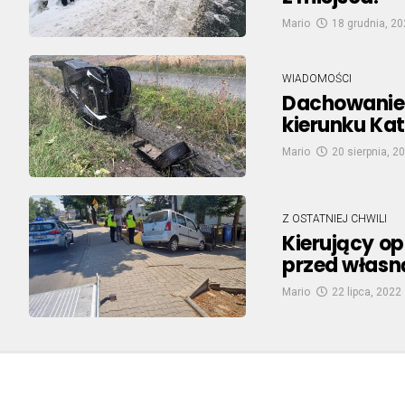
Mario
18 grudnia, 2
WIADOMOŚCI
Dachowanie 
kierunku Kat
Mario
20 sierpnia, 2
Z OSTATNIEJ CHWILI
Kierujący op
przed własną
Mario
22 lipca, 2022