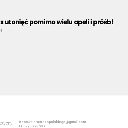
s utonięć pomimo wielu apeli i próśb!
24
Kontakt:
prostozopolskiego@gmail.com
tel. 720 998 997