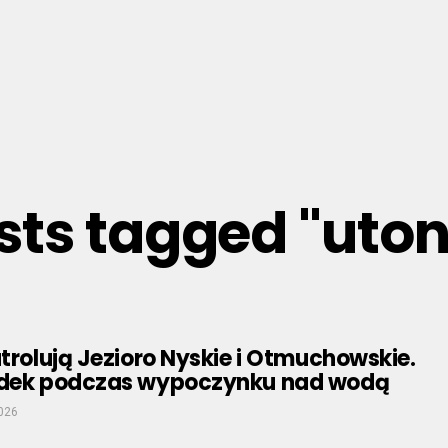
osts tagged "uton
atrolują Jezioro Nyskie i Otmuchowskie.
ądek podczas wypoczynku nad wodą
026