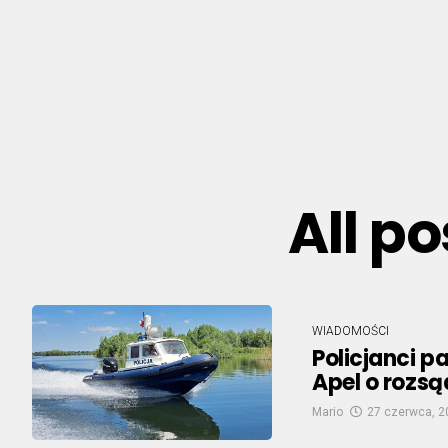
All p
WIADOMOŚCI
Policjanci p
Apel o rozs
Mario
27 czerwca, 2