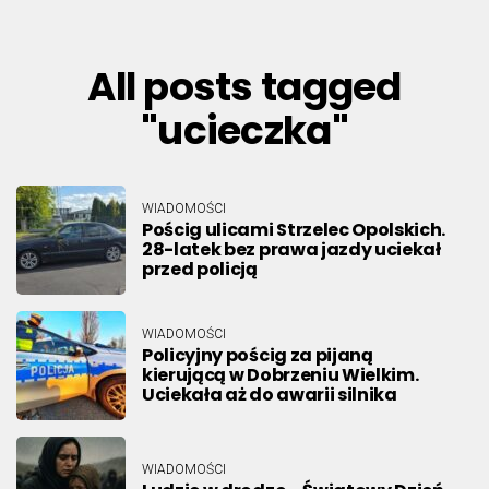
All posts tagged
"ucieczka"
WIADOMOŚCI
Pościg ulicami Strzelec Opolskich.
28-latek bez prawa jazdy uciekał
przed policją
WIADOMOŚCI
Policyjny pościg za pijaną
kierującą w Dobrzeniu Wielkim.
Uciekała aż do awarii silnika
WIADOMOŚCI