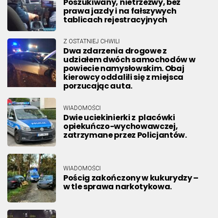
Poszukiwany, nietrzeźwy, bez
prawa jazdy i na fałszywych
tablicach rejestracyjnych
Z OSTATNIEJ CHWILI
Dwa zdarzenia drogowe z
udziałem dwóch samochodów w
powiecie namysłowskim. Obaj
kierowcy oddalili się z miejsca
porzucając auta.
WIADOMOŚCI
Dwie uciekinierki z placówki
opiekuńczo-wychowawczej,
zatrzymane przez Policjantów.
WIADOMOŚCI
Pościg zakończony w kukurydzy –
w tle sprawa narkotykowa.