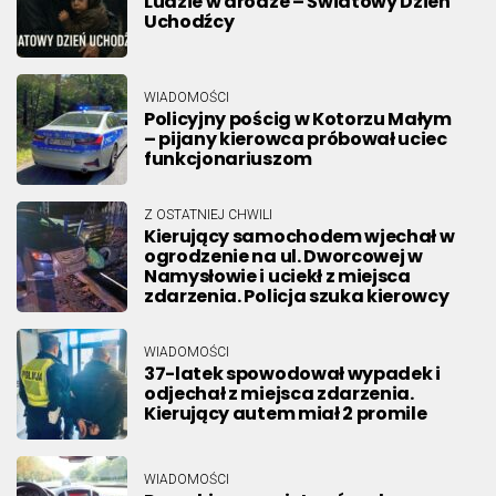
Ludzie w drodze – Światowy Dzień
Uchodźcy
WIADOMOŚCI
Policyjny pościg w Kotorzu Małym
– pijany kierowca próbował uciec
funkcjonariuszom
Z OSTATNIEJ CHWILI
Kierujący samochodem wjechał w
ogrodzenie na ul. Dworcowej w
Namysłowie i uciekł z miejsca
zdarzenia. Policja szuka kierowcy
WIADOMOŚCI
37-latek spowodował wypadek i
odjechał z miejsca zdarzenia.
Kierujący autem miał 2 promile
WIADOMOŚCI