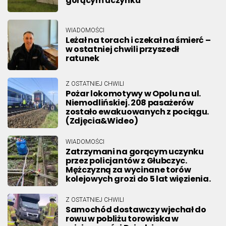
gorącym uczynku
WIADOMOŚCI
Leżał na torach i czekał na śmierć –
w ostatniej chwili przyszedł
ratunek
Z OSTATNIEJ CHWILI
Pożar lokomotywy w Opolu na ul.
Niemodlińskiej. 208 pasażerów
zostało ewakuowanych z pociągu.
(Zdjęcia&Wideo)
WIADOMOŚCI
Zatrzymani na gorącym uczynku
przez policjantów z Głubczyc.
Mężczyzną za wycinane torów
kolejowych grozi do 5 lat więzienia.
Z OSTATNIEJ CHWILI
Samochód dostawczy wjechał do
rowu w pobliżu torowiska w