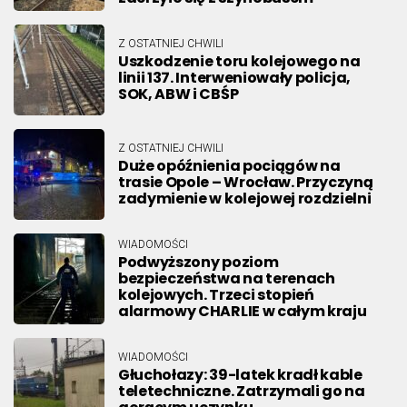
Z OSTATNIEJ CHWILI
Uszkodzenie toru kolejowego na
linii 137. Interweniowały policja,
SOK, ABW i CBŚP
Z OSTATNIEJ CHWILI
Duże opóźnienia pociągów na
trasie Opole – Wrocław. Przyczyną
zadymienie w kolejowej rozdzielni
WIADOMOŚCI
Podwyższony poziom
bezpieczeństwa na terenach
kolejowych. Trzeci stopień
alarmowy CHARLIE w całym kraju
WIADOMOŚCI
Głuchołazy: 39-latek kradł kable
teletechniczne. Zatrzymali go na