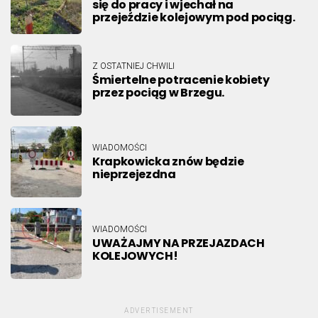
się do pracy i wjechał na
przejeździe kolejowym pod pociąg.
Z OSTATNIEJ CHWILI
Śmiertelne potracenie kobiety
przez pociąg w Brzegu.
WIADOMOŚCI
Krapkowicka znów będzie
nieprzejezdna
WIADOMOŚCI
UWAŻAJMY NA PRZEJAZDACH
KOLEJOWYCH!
ADVERTISEMENT