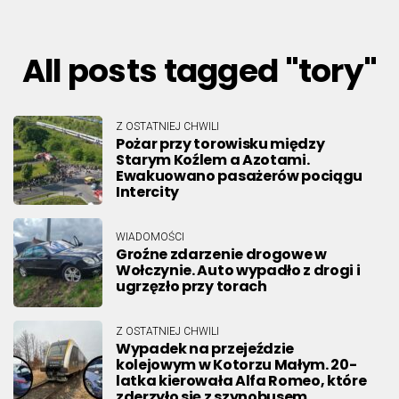
All posts tagged "tory"
Z OSTATNIEJ CHWILI
Pożar przy torowisku między
Starym Koźlem a Azotami.
Ewakuowano pasażerów pociągu
Intercity
WIADOMOŚCI
Groźne zdarzenie drogowe w
Wołczynie. Auto wypadło z drogi i
ugrzęzło przy torach
Z OSTATNIEJ CHWILI
Wypadek na przejeździe
kolejowym w Kotorzu Małym. 20-
latka kierowała Alfa Romeo, które
zderzyło się z szynobusem