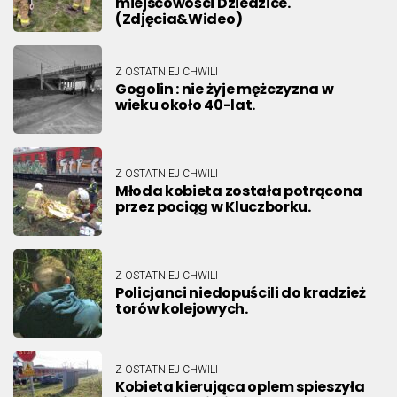
miejscowości Dziedzice.
(Zdjęcia&Wideo)
Z OSTATNIEJ CHWILI
Gogolin : nie żyje mężczyzna w
wieku około 40-lat.
Z OSTATNIEJ CHWILI
Młoda kobieta została potrącona
przez pociąg w Kluczborku.
Z OSTATNIEJ CHWILI
Policjanci niedopuścili do kradzież
torów kolejowych.
Z OSTATNIEJ CHWILI
Kobieta kierująca oplem spieszyła