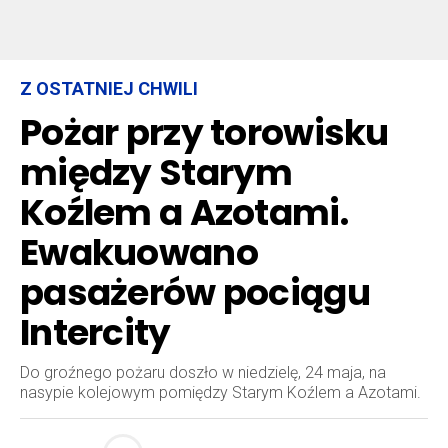
Z OSTATNIEJ CHWILI
Pożar przy torowisku
między Starym
Koźlem a Azotami.
Ewakuowano
pasażerów pociągu
Intercity
Do groźnego pożaru doszło w niedzielę, 24 maja, na
nasypie kolejowym pomiędzy Starym Koźlem a Azotami.