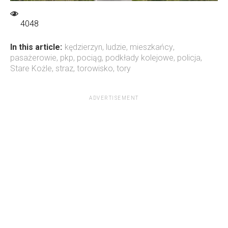
4048
In this article:
kędzierzyn
,
ludzie
,
mieszkańcy
,
pasażerowie
,
pkp
,
pociąg
,
podkłady kolejowe
,
policja
,
Stare Kożle
,
straz
,
torowisko
,
tory
ADVERTISEMENT