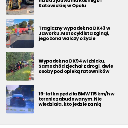
na skrzyżowaniu Kośnego i
Katowickiej w Opolu
Tragiczny wypadek na DK43 w
Jaworku. Motocyklista zginął,
jego żona walczy o życie
Wypadek na DK94 w Izbicku.
Samochód zjechał z drogi, dwie
osoby pod opieką ratowników
19-latka pędziła BMW 115 km/h w
terenie zabudowanym. Nie
wiedziała, kto jedzie za nią