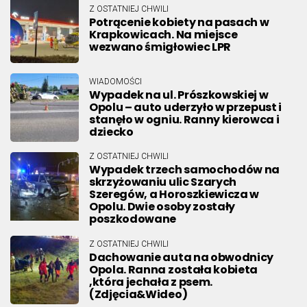
Z OSTATNIEJ CHWILI
Potrącenie kobiety na pasach w
Krapkowicach. Na miejsce
wezwano śmigłowiec LPR
WIADOMOŚCI
Wypadek na ul. Prószkowskiej w
Opolu – auto uderzyło w przepust i
stanęło w ogniu. Ranny kierowca i
dziecko
Z OSTATNIEJ CHWILI
Wypadek trzech samochodów na
skrzyżowaniu ulic Szarych
Szeregów, a Horoszkiewicza w
Opolu. Dwie osoby zostały
poszkodowane
Z OSTATNIEJ CHWILI
Dachowanie auta na obwodnicy
Opola. Ranna została kobieta
,która jechała z psem.
(Zdjęcia&Wideo)