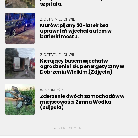
szpitala.
Z OSTATNIEJ CHWILI
Murów: pijany 20-latek bez
uprawnień wjechał autem w
barierki mostu.
Z OSTATNIEJ CHWILI
Kierujący busem wjechał w
ogrodzenie i słup energetyczny w
Dobrzeniu Wielkim.(Zdjęcia)
WIADOMOŚCI
Zderzenie dwóch samochodów w
miejscowości Zimna Wódka.
(Zdjęcia)
ADVERTISEMENT