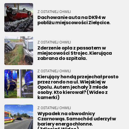
Z OSTATNIEJ CHWILI
Dachowanie auta na DK94 w
pobliżu miejscowości Zielęcice.
Z OSTATNIEJ CHWILI
Zderzenie opla z passatem w
miejscowości Strojec. Kierująca
zabrana do szpitala.
Z OSTATNIEJ CHWILI
Kierujący hondą przejechał prosto
przez rondo na ul. Wiejskiej w
Opolu. Autem jechały 3 młode
osoby. Kto kierował? (Wideo z
kamerki)
Z OSTATNIEJ CHWILI
Wypadek na obwodnicy
Czarnowąs. Samochód uderzył w
bariery energochłonne.