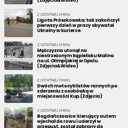
(Zdjęcia&Wideo)
Z OSTATNIEJ CHWILI
Ligota Prószkowska: tak zakończył
pierwszy dzień w pracy obywatel
Ukrainy w kurierce.
Z OSTATNIEJ CHWILI
Mężczyzna utonął na
niestrzeżonym kąpielisku Malina
na ul. Olimpijskiej w Opolu.
(Zdjęcia&Wideo)
Z OSTATNIEJ CHWILI
Dwóch motocyklistów rannych po
zderzeniu z osobówką w
miejscowości Kup.(Zdjęcia)
Z OSTATNIEJ CHWILI
Bogdańczowice: kierujący autem
wjechał do rowu i uderzył w
przepust, został zabrany do