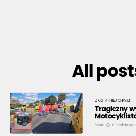
All pos
Z OSTATNIEJ CHWILI
Tragiczny w
Motocyklista
Mario
18 godzin ago