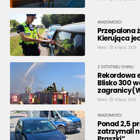
WIADOMOŚCI
Przepalona 
Kierująca j
Mario
6 lipca, 2026
Z OSTATNIEJ CHWILI
Rekordowa e
Blisko 300 w
zagranicy(
Mario
4 lipca, 2026
WIADOMOŚCI
Ponad 2,5 pr
zatrzymali 
Praszki”