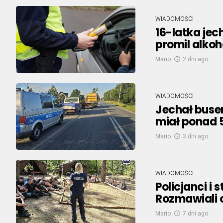
WIADOMOŚCI
16-latka jec
promil alkoh
Mario
2 dni ago
WIADOMOŚCI
Jechał buse
miał ponad 
Mario
3 dni ago
WIADOMOŚCI
Policjanci i
Rozmawiali 
Mario
7 dni ago