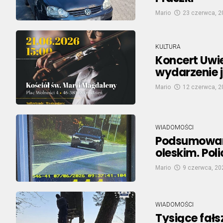
Mario
23 czerwca, 2
KULTURA
Koncert Uwi
wydarzenie j
Mario
12 czerwca, 2
WIADOMOŚCI
Podsumowani
oleskim. Poli
Mario
9 czerwca, 20
WIADOMOŚCI
Tysiące fałs