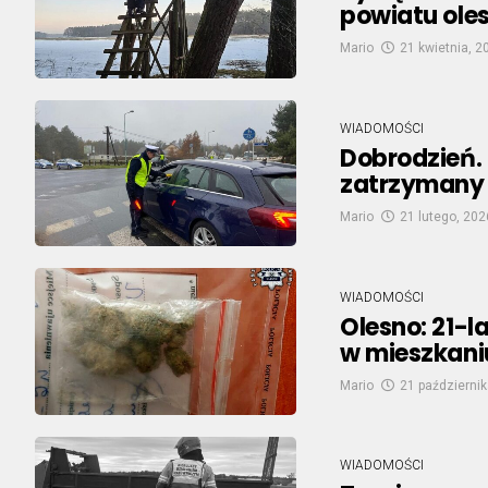
powiatu ole
Mario
21 kwietnia, 2
WIADOMOŚCI
Dobrodzień.
zatrzymany 
Mario
21 lutego, 202
WIADOMOŚCI
Olesno: 21-
w mieszkani
Mario
21 październik
WIADOMOŚCI