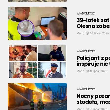
WIADOMOŚCI
39-latek zat
Olesna zabe
Mario
12 lipca, 2026
WIADOMOŚCI
Policjant z 
inspiruje nie
Mario
8 lipca, 2026
WIADOMOŚCI
Nocny pożar
stodoła, mas
Mario
7 lipca, 2026