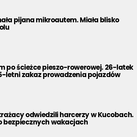
hała pijana mikroautem. Miała blisko
olu
m po ścieżce pieszo-rowerowej. 26-latek
5-letni zakaz prowadzenia pojazdów
 strażacy odwiedzili harcerzy w Kucobach.
o bezpiecznych wakacjach