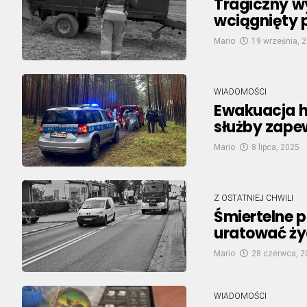
Tragiczny w
wciągnięty 
Mario
19 września, 
WIADOMOŚCI
Ewakuacja h
służby zape
Mario
8 lipca, 2025
Z OSTATNIEJ CHWILI
Śmiertelne p
uratować życ
Mario
28 czerwca, 2
WIADOMOŚCI