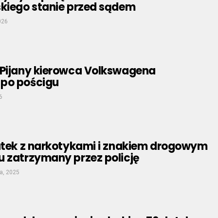
skiego stanie przed sądem
026
 Pijany kierowca Volkswagena
po pościgu
6
latek z narkotykami i znakiem drogowym
u zatrzymany przez policję
a, 2025