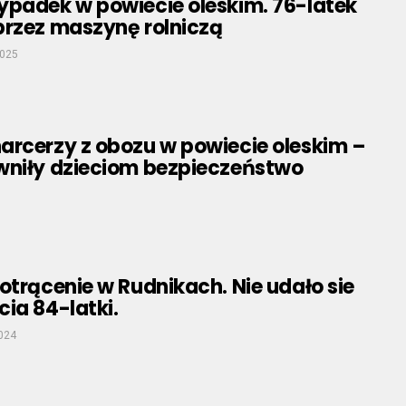
ypadek w powiecie oleskim. 76-latek
przez maszynę rolniczą
2025
arcerzy z obozu w powiecie oleskim –
wniły dzieciom bezpieczeństwo
otrącenie w Rudnikach. Nie udało sie
ia 84-latki.
024