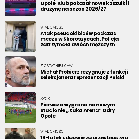
Opole. Klub pokazał nowe koszulki i
drużynę na sezon 2026/27
WIADOMOŚCI
Atak pseudokibiców podczas
meczu w Skoroszycach. Policja
zatrzymała dwóch mężczyzn
Z OSTATNIEJ CHWILI
Michał Probierz rezygnuje z funkcji
selekcjonera reprezentacji Polski
SPORT
Pierwsza wygrana na nowym
stadionie „Itaka Arena” Odry
Opole
WIADOMOŚCI
19-latek odpowie za przestępstwa