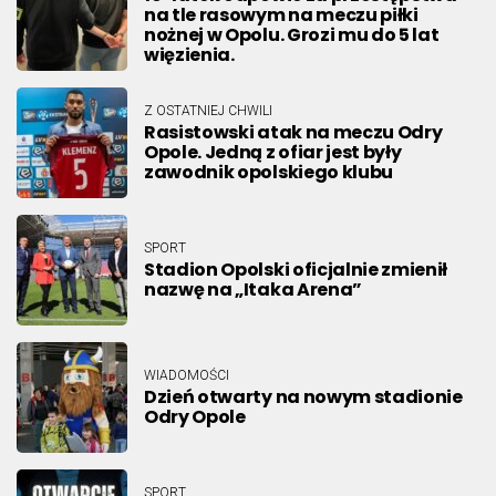
na tle rasowym na meczu piłki
nożnej w Opolu. Grozi mu do 5 lat
więzienia.
Z OSTATNIEJ CHWILI
Rasistowski atak na meczu Odry
Opole. Jedną z ofiar jest były
zawodnik opolskiego klubu
SPORT
Stadion Opolski oficjalnie zmienił
nazwę na „Itaka Arena”
WIADOMOŚCI
Dzień otwarty na nowym stadionie
Odry Opole
SPORT