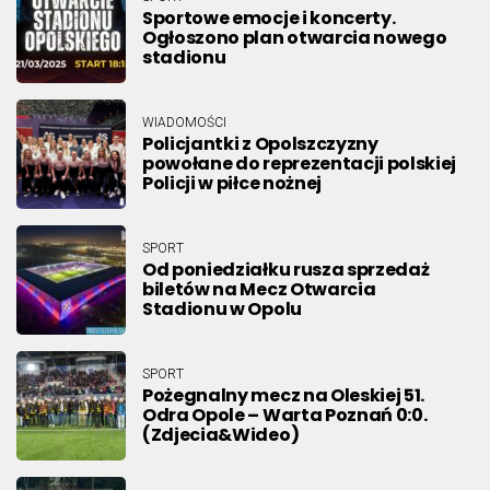
Sportowe emocje i koncerty.
Ogłoszono plan otwarcia nowego
stadionu
WIADOMOŚCI
Policjantki z Opolszczyzny
powołane do reprezentacji polskiej
Policji w piłce nożnej
SPORT
Od poniedziałku rusza sprzedaż
biletów na Mecz Otwarcia
Stadionu w Opolu
SPORT
Pożegnalny mecz na Oleskiej 51.
Odra Opole – Warta Poznań 0:0.
(Zdjecia&Wideo)