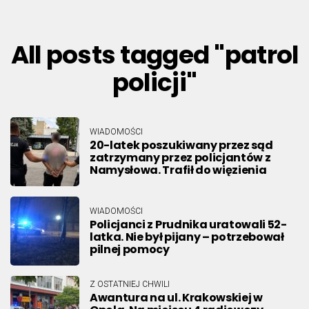
All posts tagged "patrol
policji"
WIADOMOŚCI
20-latek poszukiwany przez sąd
zatrzymany przez policjantów z
Namysłowa. Trafił do więzienia
WIADOMOŚCI
Policjanci z Prudnika uratowali 52-
latka. Nie był pijany – potrzebował
pilnej pomocy
Z OSTATNIEJ CHWILI
Awantura na ul. Krakowskiej w