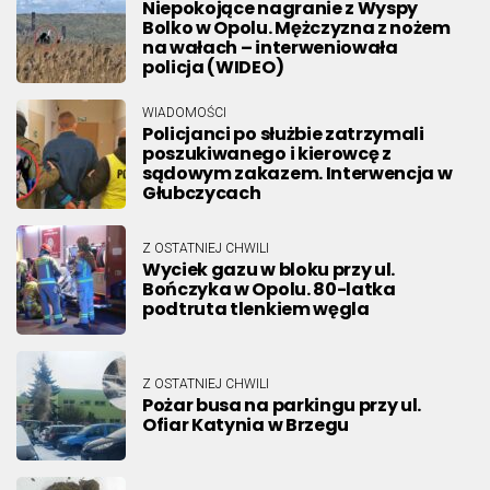
Niepokojące nagranie z Wyspy
Bolko w Opolu. Mężczyzna z nożem
na wałach – interweniowała
policja (WIDEO)
WIADOMOŚCI
Policjanci po służbie zatrzymali
poszukiwanego i kierowcę z
sądowym zakazem. Interwencja w
Głubczycach
Z OSTATNIEJ CHWILI
Wyciek gazu w bloku przy ul.
Bończyka w Opolu. 80-latka
podtruta tlenkiem węgla
Z OSTATNIEJ CHWILI
Pożar busa na parkingu przy ul.
Ofiar Katynia w Brzegu