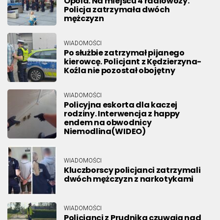
Opola. Na miejscu 4 radiowozy.
Policja zatrzymała dwóch
mężczyzn
WIADOMOŚCI
Po służbie zatrzymał pijanego
kierowcę. Policjant z Kędzierzyna-
Koźla nie pozostał obojętny
WIADOMOŚCI
Policyjna eskorta dla kaczej
rodziny. Interwencja z happy
endem na obwodnicy
Niemodlina(WIDEO)
WIADOMOŚCI
Kluczborscy policjanci zatrzymali
dwóch mężczyzn z narkotykami
WIADOMOŚCI
Policjanci z Prudnika czuwają nad