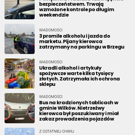
bezpieczeństwem. Trwają
wzmożone kontrole po długim
weekendzie
WIADOMOŚCI
3 promile alkoholu i jazda do
marketu. Pijany kierowca
zatrzymany na parkingu w Brzegu
WIADOMOŚCI
Ukradli alkohol i artykuły
spożywcze warte kilka tysięcy
złotych. Zatrzymała ich ochrona
sklepu
WIADOMOŚCI
Bus na kradzionych tablicach w
gminie Wilków. Nietrzeźwy
kierowca był poszukiwany i miał
zakaz prowadzenia pojazdów
Z OSTATNIEJ CHWILI