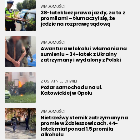
WIADOMOŚCI
38-latek bez prawa jazdy, za to z
promilami – tłumaczył się, że
jedzie na rozprawę sądową
WIADOMOŚCI
Awantura w lokalu i włamania na
sumieniu – 34-latek z Ukrainy
zatrzymany i wydalony z Polski
Z OSTATNIEJ CHWILI
Pożar samochodu na ul.
Katowickiej w Opolu
WIADOMOŚCI
Nietrzeźwy sternik zatrzymany na
promie w Zdzieszowicach. 44-
latek miał ponad 1,5 promila
alkoholu