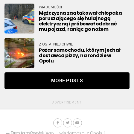
WIADOMOŚCI
Mężczyzna zaatakował chłopaka
poruszającego się hulajnogą
elektryczną i próbował odebrać
mu pojazd, raniąc go nożem
Z OSTATNIEJ CHWILI
Pożar samochodu, którym jechał
dostawca pizzy, na rondzie w
Opolu
MORE POSTS
ADVERTISEMENT