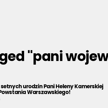
gged "pani woje
setnych urodzin Pani Heleny Kamerskiej
 Powstania Warszawskiego!
5