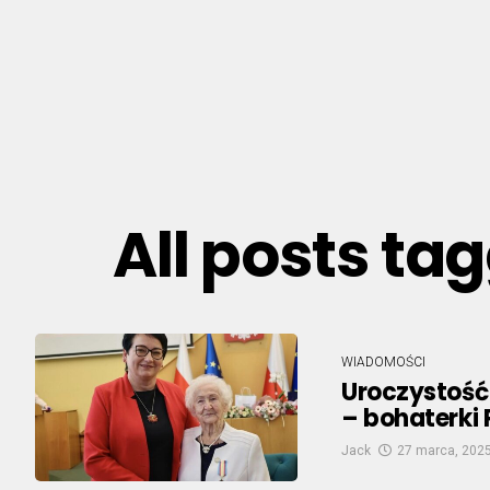
All posts ta
WIADOMOŚCI
Uroczystość 
– bohaterki
Jack
27 marca, 202