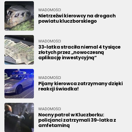
WIADOMOŚCI
Nietrzeźwi kierowcy na drogach
powiatu kluczborskiego
WIADOMOŚCI
33-latka straciła niemal 4 tysiące
złotych przez „nowoczesną
aplikację inwestycyjną”
WIADOMOŚCI
Pijany kierowca zatrzymany dzięki
reakcji świadka!
WIADOMOŚCI
Nocny patrol w Kluczborku:
policjanci zatrzymali 39-latka z
amfetaminą