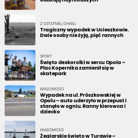
Z OSTATNIEJ CHWILI
Tragiczny wypadek w Ucieszkowie.
Dwie osoby nie żyją, pięć rannych
SPORT
Święto deskorolki w sercu Opola –
Plac Kopernika zamienił się w
skatepark
WIADOMOŚCI
Wypadek na ul. Prószkowskiej w
Opolu – auto uderzyło w przepust i
stanęło w ogniu. Ranny kierowca i
dziecko
WIADOMOŚCI
Żeglarskie święto w Turawie –