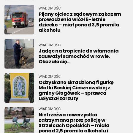
WIADOMOŚCI
Pijany ojciec z sądowym zakazem
prowadzenia wiózł 6-letnie
dziecko – miał ponad 3,5 promila
alkoholu
WIADOMOŚCI
Jadąc na tropienie do włamania
zauważył samochód w rowie.
Okazało się…
WIADOMOŚCI
Odzyskano skradzioną figurkę
Matki Boskiej Ciesznowskiej z
gminy Głogówek – sprawca
usłyszał zarzuty
WIADOMOŚCI
Nietrzeźwa rowerzystka
zatrzymana przez policję w
Strzelcach Opolskich – miała
ponad 2,5 promila alkoholu i