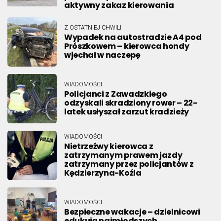
aktywny zakaz kierowania
Z OSTATNIEJ CHWILI
Wypadek na autostradzie A4 pod
Prószkowem – kierowca hondy
wjechał w naczepę
WIADOMOŚCI
Policjanci z Zawadzkiego
odzyskali skradziony rower – 22-
latek usłyszał zarzut kradzieży
WIADOMOŚCI
Nietrzeźwy kierowca z
zatrzymanym prawem jazdy
zatrzymany przez policjantów z
Kędzierzyna-Koźla
WIADOMOŚCI
Bezpieczne wakacje – dzielnicowi
edukują najmłodszych