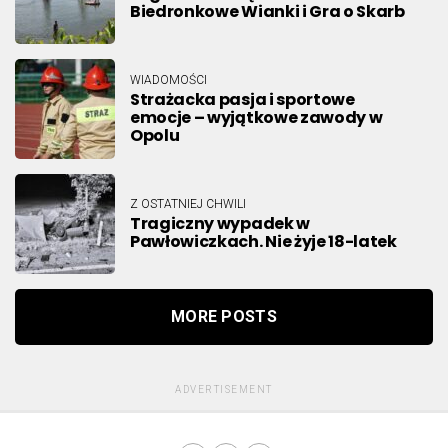
Biedronkowe Wianki i Gra o Skarb
WIADOMOŚCI
Strażacka pasja i sportowe
emocje – wyjątkowe zawody w
Opolu
Z OSTATNIEJ CHWILI
Tragiczny wypadek w
Pawłowiczkach. Nie żyje 18-latek
MORE POSTS
ADVERTISEMENT