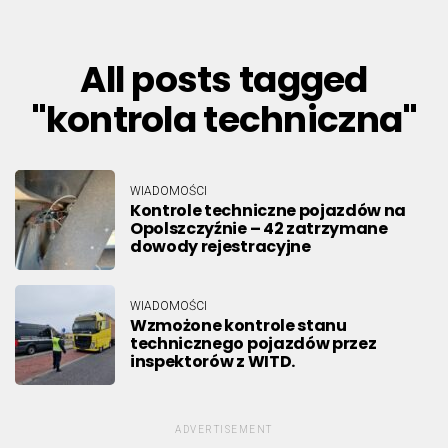
All posts tagged
"kontrola techniczna"
WIADOMOŚCI
Kontrole techniczne pojazdów na
Opolszczyźnie – 42 zatrzymane
dowody rejestracyjne
WIADOMOŚCI
Wzmożone kontrole stanu
technicznego pojazdów przez
inspektorów z WITD.
ADVERTISEMENT